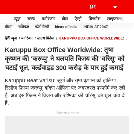
न्यूज़
राज्य
मनोरंजन
खेल
ऐस्ट्रो
बिजनेस
लाइफस्टाइल
मौसम
राशिफल
फोटो गैलरी
Ideas of India
INDIA AT 2047
हिंदी न्यूज़
मनोरंजन
साउथ सिनेमा
KARUPPU BOX OFFICE WORLDWIDE:
तृषा कृष्णन की 'करुप्पु' ने थलपति विजय की 'वरिसू' को चटाई धूल, वर्ल्डवाइड 300 करोड़ के पार
Karuppu Box Office Worldwide: तृषा
हुई कमाई
कृष्णन की 'करुप्पु' ने थलपति विजय की 'वरिसू' को
चटाई धूल, वर्ल्डवाइड 300 करोड़ के पार हुई कमाई
Karuppu Beat Varisu: सूर्या और तृषा कृष्णन की हालिया
रिलीज फिल्म 'करुप्पु' बॉक्स ऑफिस पर जबरदस्त परफॉर्म कर रही
है. अब इस फिल्म ने विजय और रश्मिका की 'वरिसू' को धूल चटा दी
है.
Advertisement