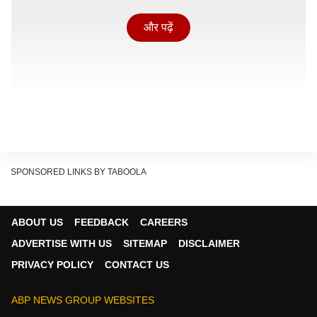
और पढ़ें
SPONSORED LINKS BY TABOOLA
ABOUT US
FEEDBACK
CAREERS
ADVERTISE WITH US
SITEMAP
DISCLAIMER
'
करुप्पु'
ने '
वरिसू'
को चटाई धूल
PRIVACY POLICY
CONTACT US
बता दें कि 'करुप्पु' ने दुनियाभर में 300 करोड़ रुपये का आंकड़ा पार
कर लिया है. इसी के साथ तृषा और सूर्या की इस फिल्म ने विजय और
ABP NEWS GROUP WEBSITES
रश्मिका मंदाना की 2023 में रिलीज हुई फिल्म 'वरिसू' के वर्ल्डवाइड