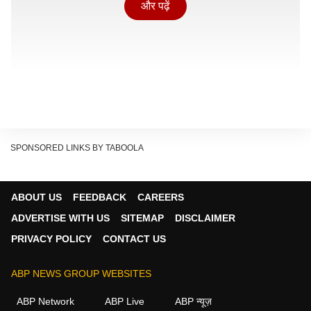
और पढ़ें
SPONSORED LINKS BY TABOOLA
ABOUT US
FEEDBACK
CAREERS
ADVERTISE WITH US
SITEMAP
DISCLAIMER
कमल हासन ने छोड़ी प्राइवेट चार्टर
PRIVACY POLICY
CONTACT US
हाल ही में Vyjayanthi Movies ने एक्स पर कमल हासन की एक
तस्वीर शेयर की और लिखा, 'कमल हासन ने प्राइवेट चार्टर और
ABP NEWS GROUP WEBSITES
लग्जरी सफर छोड़कर इकोनॉमी फ्लाइट से सीधे शूटिंग सेट पहुंचने
ABP Network
ABP Live
ABP न्यूज़
का फैसला किया. ऐसे समय में जब फिल्म इंडस्ट्री कई मुश्किल