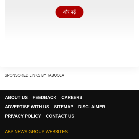
और पढ़ें
SPONSORED LINKS BY TABOOLA
ABOUT US
FEEDBACK
CAREERS
ADVERTISE WITH US
SITEMAP
DISCLAIMER
PRIVACY POLICY
CONTACT US
कितनी पढ़ी-लिखी हैं साई पलल्वी?
साई पल्लवी का जन्म 9 मई, 1992 को तमिलनाडु के कोयंबटूर में
ABP NEWS GROUP WEBSITES
एक बडगा परिवार में हुआ था. एक्ट्रेस ने अपनी शुरुआती पढ़ाई