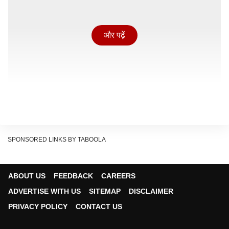
और पढ़ें
SPONSORED LINKS BY TABOOLA
वैसे फ्रेंचाइजी की पॉपुलैरिटी की वजह से ‘दृश्यम 3’ ने पहले ही प्री-
ABOUT US
FEEDBACK
CAREERS
सेल्स में जबरदस्त कमाई कर डाली है जिससे ये तो तय है कि ये बंपर
ADVERTISE WITH US
SITEMAP
DISCLAIMER
ओपनिंग करने वाली है. चलिए यहां जानते हैं कि मोहनलाल स्टारर ये
PRIVACY POLICY
CONTACT US
फिल्म पहले दिन कितना कलेक्शन कर सकती है?
कितने करोड़ से ओपनिंग कर सकती है ‘
दृश्यम 3’?