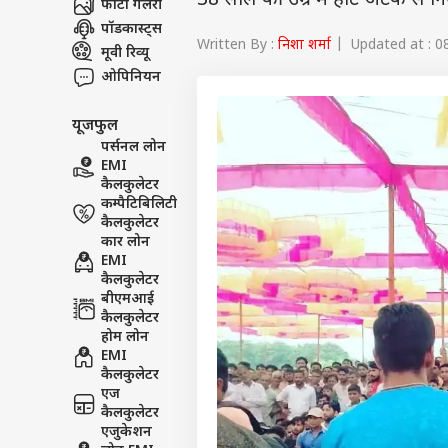
वेब स्टोरीज
38 साल की उम्र में हार्ट अटैक से न
फोटो गैलरी
पॉडकास्ट्स
Written By :
निशा शर्मा
| Updated at : 08
मूवी रिव्यू
ओपिनियन
यूजफुल
पर्सनल लोन
EMI
कैलकुलेटर
कम्पैटिबिलिटी
कैलकुलेटर
कार लोन
EMI
कैलकुलेटर
बीएमआई
कैलकुलेटर
होम लोन
EMI
कैलकुलेटर
एज
कैलकुलेटर