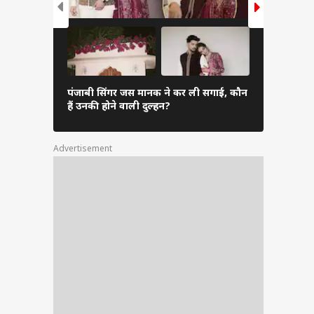
 पार,
पंजाबी सिंगर जस मानक ने कर ली सगाई, कौन
श्वेता तिवारी 
हैं उनकी होने वाली दुल्हन?
से लूट लिया
Advertisement