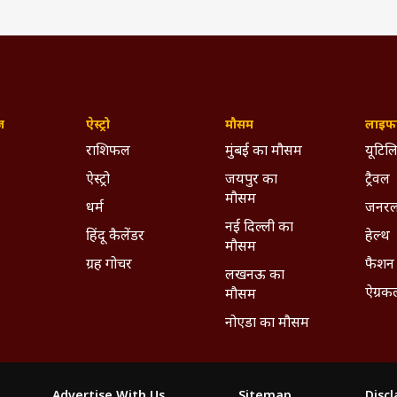
ज़
ऐस्ट्रो
मौसम
लाइफस
राशिफल
मुंबई का मौसम
यूटिलि
ऐस्ट्रो
जयपुर का
ट्रैवल
मौसम
धर्म
जनरल
नई दिल्ली का
हिंदू कैलेंडर
हेल्थ
मौसम
ग्रह गोचर
फैशन
लखनऊ का
ऐग्रक
मौसम
नोएडा का मौसम