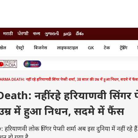
मराठी
ਪੰਜਾਬੀ
বাংলা
ગુજરાતી
நாடு
దేశం
खेल
ऐस्ट्रो
बिजनेस
लाइफस्टाइल
GK
टेक
ट्रेंडिंग
ंजन
ऑटो
खेल
ुड
कार
क्रिकेट
री सिनेमा
टेक्नोलॉजी
शिक्षा
ल सिनेमा
MA DEATH: नहीं रहे हरियाणवी सिंगर पेप्सी शर्मा, 38 साल की उम्र में हुआ निधन, सदमे में फैंस
मोबाइल
रिजल्ट
्रिटीज
चैटजीपीटी
नौकरी
ी
th: नहीं रहे हरियाणवी सिंगर पे
गैजेट
वेब स्टोरीज
म्र में हुआ निधन, सदमे में फैंस
यूटिलिटी न्यूज़
कल्चर
फैक्ट चेक
णवी लोक सिंगर पेप्सी शर्मा अब इस दुनिया में नहीं रहे है