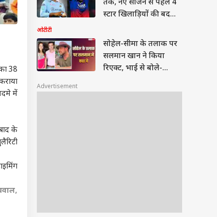
यश दयाल से जयंत यादव
तक, नए सीजन से पहले 4
स्टार खिलाड़ियों की बदली
टीम
ओटीटी
सोहेल-सीमा के तलाक पर
सलमान खान ने किया
रिएक्ट, भाई से बोले-
 का 38
तुम्हारा दर्द समझता हूं, खुद
 कराया
Advertisement
को ब्लेम करना बंद करो
मे में
बाद
के
ुलैरिटी
टाइमिंग
बवाल,