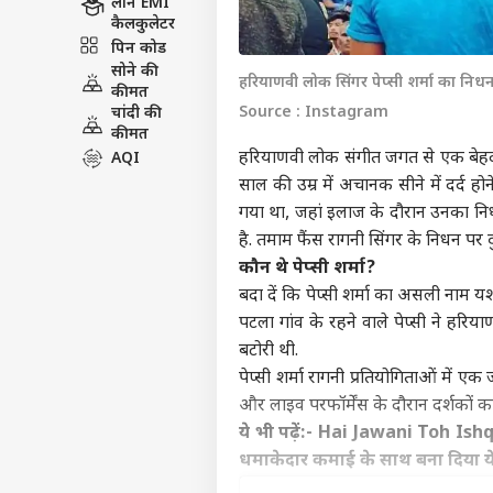
एजुकेशन
लोन EMI
कैलकुलेटर
पिन कोड
सोने की
हरियाणवी लोक सिंगर पेप्सी शर्मा का निध
कीमत
Source : Instagram
चांदी की
कीमत
हरियाणवी लोक संगीत जगत से एक बेहद 
AQI
साल की उम्र में अचानक सीने में दर्द हो
गया था, जहां इलाज के दौरान उनका निधन 
है. तमाम फैंस रागनी सिंगर के निधन पर दु
कौन थे पेप्सी शर्मा?
बदा दें कि पेप्सी शर्मा का असली नाम यशप
पटला गांव के रहने वाले पेप्सी ने हरियाण
बटोरी थी.
पेप्सी शर्मा रागनी प्रतियोगिताओं में एक
और लाइव परफॉर्मेंस के दौरान दर्शकों का
ये भी पढ़ें:-
Hai Jawani Toh Ishq H
धमाकेदार कमाई के साथ बना दिया ये 