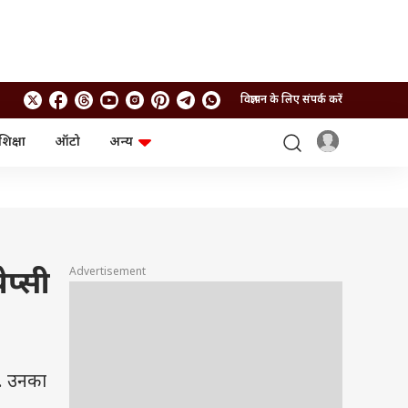
विज्ञापन के लिए संपर्क करें
शिक्षा
ऑटो
अन्य
बिजनेस
लाइफस्टाइल
पर्सनल फाइनेंस
स्वास्थ्य
स्टॉक मार्केट
ट्रैवल
म्यूचुअल फंड्स
फूड
क्रिप्टो
फैशन
आईपीओ
Health and Fitness
Advertisement
प्सी
फोटो गैलरी
जनरल नॉलेज
वीडियो
ं. उनका