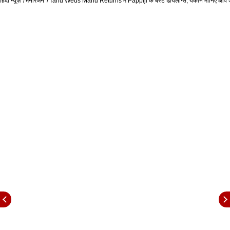
हिंदी न्यूज़
मनोरंजन
Tanu Weds Manu Returns में Pappiji के बेस्ट डायलॉग्स, यकीन मानिए आप अपनी
फिल्म ‘तनु वेड्स मनु रिटर्न्स’ में एक जगह आर. माधवन और
दीपक डोबरियाल बस से कंगना रनौत का पीछा करते दिखाए गए
हैं. इस दौरान दीपक, आर माधवन को बस में मौजूद लड़कों से
सावधान करते हुए कहते हैं, ‘अगर इन लौंडों को पता चल गया