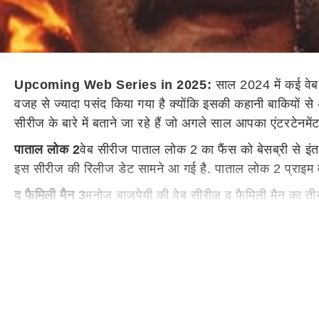
Upcoming Web Series in 2025:
साल 2024 में कई वेब 
वजह से ज्यादा पसंद किया गया है क्योंकि इसकी कहानी बाकियों स
सीरीज के बारे में बताने जा रहे हैं जो अगले साल आपका एंटरटेनम
पाताल लोक 2
वेब सीरीज पाताल लोक 2 का फैंस को बेसब्री से इंत
इस सीरीज की रिलीज डेट सामने आ गई है. पाताल लोक 2 प्राइम 
द फैमिली मैन 3
मनोज बाजपेयी की वेब सीरीज द फैमिली मैन का तीस
अब ये सीरीज भी अगले साल प्राइम वीडियो पर रिलीज होने जा रही
स्टारडम
शाहरुख खान
के बेटे आर्यन खान डायरेक्शन में कदम रख 
ब्लक वारंट
जहान कपूर ओटीटी पर डेब्यू करने के लिए तैयार हैं. जहा
है.
मटका किंग
विजय वर्मा अपनी एक्टिंग से सभी को इंप्रेस कर रहे 