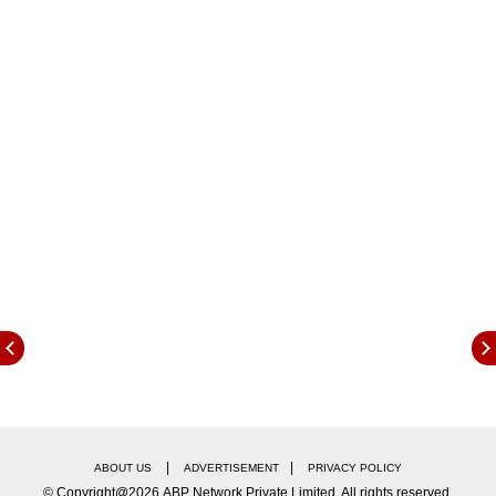
जगह बनाई है.
1. सैयारा
मोहित सूरी की इस रोमांटिक म्यूजिकल ड्रामा को
दुनियाभर से बहुत प्यार मिला है. फिल्म की कहानी, किरदार और
म्यूजिक सभी के दर्शकों के दिल में अपनी अमिट छाप छोड़ दी है.
अनीत पड्डा और अहान पांडे ने स्क्रीन पर अपना ऐसा जलवा
बिखेरा कि सभी को उन्होंने अपना बना लिया. आईएमडीबी ने इस
फिल्म को 7.1 की रेटिंग दी है. ओटीटी प्लेटफॉर्म नेटफ्लिक्स पर
आप मोहित सूरी की इस मास्टपीस को जरूर एंजॉय करें.
|
|
ABOUT US
ADVERTISEMENT
PRIVACY POLICY
© Copyright@2026.ABP Network Private Limited. All rights reserved.