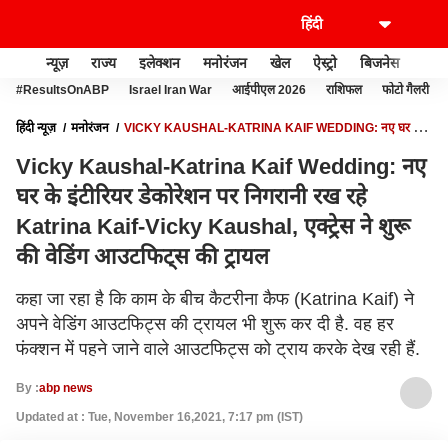
न्यूज़
राज्य
इलेक्शन
मनोरंजन
खेल
ऐस्ट्रो
बिजनेस
लाइफ
#ResultsOnABP
Israel Iran War
आईपीएल 2026
राशिफल
फोटो गैलरी
हिंदी न्यूज़
मनोरंजन
VICKY KAUSHAL-KATRINA KAIF WEDDING: नए घर के
इंटीरियर डेकोरेशन पर निगरानी रख रहे KATRINA KAIF-VICKY KAUSHAL, एक्ट्रेस ने
Vicky Kaushal-Katrina Kaif Wedding: नए
शुरू की वेडिंग आउटफिट्स की ट्रायल
घर के इंटीरियर डेकोरेशन पर निगरानी रख रहे
Katrina Kaif-Vicky Kaushal, एक्ट्रेस ने शुरू
की वेडिंग आउटफिट्स की ट्रायल
कहा जा रहा है कि काम के बीच कैटरीना कैफ (Katrina Kaif) ने
अपने वेडिंग आउटफिट्स की ट्रायल भी शुरू कर दी है. वह हर
फंक्शन में पहने जाने वाले आउटफिट्स को ट्राय करके देख रही हैं.
By :
abp news
Updated at : Tue, November 16,2021, 7:17 pm (IST)