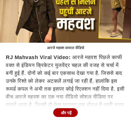
आरजे महवश वायरल वीडियो
RJ
M
ahvash Viral Video:
आरजे महवश पिछले काफी
वक्त से इंडियन क्रिकेटर युजवेंद्र चहल की वजह से चर्चा में
बनी हुई हैं. दोनों को कई बार एकसाथ देखा गया है. जिससे बाद
उनके रिश्ते को लेकर अटकलें लगाई जा रही हैं. हालांकि इस
रूमर्ड कपल ने अभी तक इसपर कोई रिएक्शन नहीं दिया है. इसी
बीच आरजे महवश का एक नया वीडियो सोशल मीडिया पर
सामने आया है. जिसमें वो फेस छुपाकर एक होटल में जाती नजर
आई. इसपर अब यूजर्स अलग-अलग तरह से रिएक्ट कर रहे हैं.
और पढ़ें
चोरी-छुपे चहल से मिलने पहुंचीं आरजे महवश