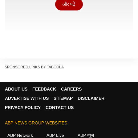
और पढ़ें
SPONSORED LINKS BY TABOOLA
ABOUT US
FEEDBACK
CAREERS
ADVERTISE WITH US
SITEMAP
DISCLAIMER
PRIVACY POLICY
CONTACT US
ABP NEWS GROUP WEBSITES
दरअसल, शाहरुख खान का एक पुराना वीडियो इंटरनेट पर वायरल
ABP Network
ABP Live
ABP न्यूज़
हो रहा है, जिसमें वो गौरी के साथ अपनी शादी के दौरान का किस्सा