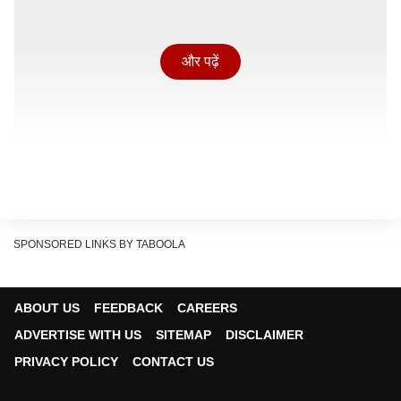
और पढ़ें
SPONSORED LINKS BY TABOOLA
ABOUT US
FEEDBACK
CAREERS
ADVERTISE WITH US
SITEMAP
DISCLAIMER
'
वेलकम टू द जंगल'
को लेकर है जबरदस्त बज
PRIVACY POLICY
CONTACT US
'वेलकम टू द जंगल' एडवेंचर-कॉमेडी फ़िल्म 'वेलकम' फ़्रैंचाइज़ी की
तीसरी इंस्टॉलमेंट हैं. ये फ़्रैंचाइज़ी काफी पॉपुलर है और इसके पहले