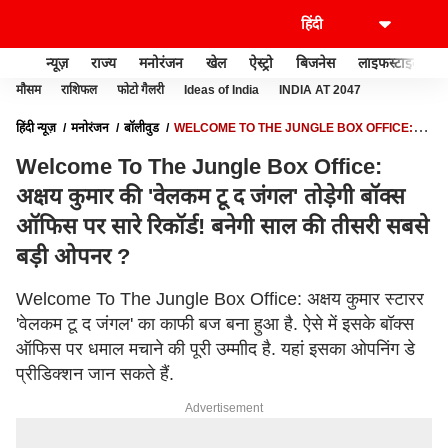
न्यूज़
राज्य
मनोरंजन
खेल
ऐस्ट्रो
बिजनेस
लाइफस्टाइल
मौसम
राशिफल
फोटो गैलरी
Ideas of India
INDIA AT 2047
हिंदी न्यूज़
मनोरंजन
बॉलीवुड
WELCOME TO THE JUNGLE BOX OFFICE:
अक्षय कुमार की 'वेलकम टू द जंगल' तोड़ेगी बॉक्स ऑफिस पर सारे रिकॉर्ड! बनेगी साल की तीसरी
Welcome To The Jungle Box Office:
सबसे बड़ी ओपनर ?
अक्षय कुमार की 'वेलकम टू द जंगल' तोड़ेगी बॉक्स
ऑफिस पर सारे रिकॉर्ड! बनेगी साल की तीसरी सबसे
बड़ी ओपनर ?
Welcome To The Jungle Box Office: अक्षय कुमार स्टारर
'वेलकम टू द जंगल' का काफी बज बना हुआ है. ऐसे में इसके बॉक्स
ऑफिस पर धमाल मचाने की पूरी उम्माीद है. यहां इसका ओपनिंग डे
प्रीडिक्शन जान सकते हैं.
Advertisement