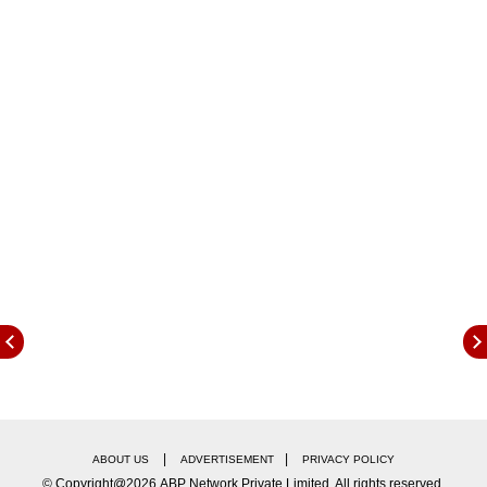
कश्यप के कहने पर शामिल हुए थे. उन्होंने बताया कि तब जॉन
से 5 लाइनें भी ठीक से नहीं बोली जाती थीं.
विवेक ने बताया कि जॉन के साथ डायलॉग डिलिवरी में काफी
दिक्कतें आती थीं. फिल्म में जॉन से डायलॉग अलग-अलग हिस्सों
में बुलवाने पड़ते थे, जो निर्देशक और टीम दोनों के लिए मुश्किल
हो जाता था.
|
|
ABOUT US
ADVERTISEMENT
PRIVACY POLICY
© Copyright@2026.ABP Network Private Limited. All rights reserved.