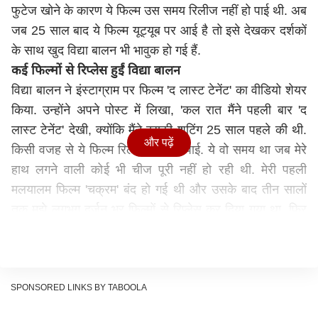
फुटेज खोने के कारण ये फिल्म उस समय रिलीज नहीं हो पाई थी. अब
जब 25 साल बाद ये फिल्म यूट्यूब पर आई है तो इसे देखकर दर्शकों
के साथ खुद विद्या बालन भी भावुक हो गई हैं.
कई फिल्मों से रिप्लेस हुईं विद्या बालन
विद्या बालन ने इंस्टाग्राम पर फिल्म 'द लास्ट टेनेंट' का वीडियो शेयर
किया. उन्होंने अपने पोस्ट में लिखा, 'कल रात मैंने पहली बार 'द
लास्ट टेनेंट' देखी, क्योंकि मैंने इसकी शूटिंग 25 साल पहले की थी.
और पढ़ें
किसी वजह से ये फिल्म रिलीज नहीं हो पाई. ये वो समय था जब मेरे
हाथ लगने वाली कोई भी चीज पूरी नहीं हो रही थी. मेरी पहली
मलयालम फिल्म 'चक्रम' बंद हो गई थी और उसके बाद तीन सालों
तक मुझे लगभग दर्जन भर फिल्मों से रिप्लेस कर दिया गया था. फिर
धीरे-धीरे मैंने उन सभी चीजों की तरह इसे भी भूल जाना बेहतर
समझा.'
SPONSORED LINKS BY TABOOLA