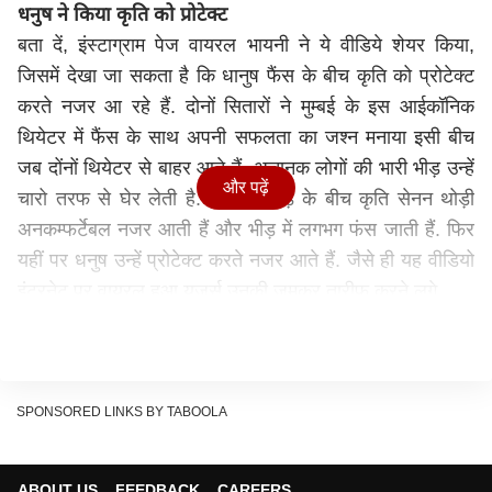
धनुष ने किया कृति को प्रोटेक्ट
बता दें, इंस्टाग्राम पेज वायरल भायनी ने ये वीडिये शेयर किया,
जिसमें देखा जा सकता है कि धानुष फैंस के बीच कृति को प्रोटेक्ट
करते नजर आ रहे हैं. दोनों सितारों ने मुम्बई के इस आईकॉनिक
थियेटर में फैंस के साथ अपनी सफलता का जश्न मनाया इसी बीच
जब दोंनों थियेटर से बाहर आते हैं, अचानक लोगों की भारी भीड़ उन्हें
और पढ़ें
चारो तरफ से घेर लेती है. इस भीड़भाड़ के बीच कृति सेनन थोड़ी
अनकम्फर्टेबल नजर आती हैं और भीड़ में लगभग फंस जाती हैं. फिर
यहीं पर धनुष उन्हें प्रोटेक्ट करते नजर आते हैं. जैसे ही यह वीडियो
इंटरनेट पर वायरल हुआ यूजर्स उनकी जमकर तारीफ करने लगे.
SPONSORED LINKS BY TABOOLA
ABOUT US
FEEDBACK
CAREERS