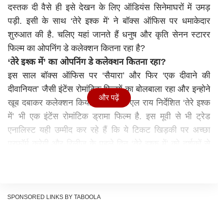
दस्तक दी वैसे ही इसे देखन के लिए ऑडियंस सिनेमाघरों में उमड़
पड़ी. इसी के साथ ‘तेरे इश्क में’ ने बॉक्स ऑफिस पर धमाकेदार
शुरुआत की है. चलिए यहां जानते हैं धनुष और कृति सेनन स्टारर
फिल्म का ओपनिंग डे कलेक्शन कितना रहा है?
‘
तेरे इश्क में’
का ओपनिंग डे कलेक्शन कितना रहा?
इस साल बॉक्स ऑफिस पर ‘सैयारा’ और फिर ‘एक दीवाने की
दीवानियत’ जैसी इंटेंस रोमांटिक फिल्मों का बोलबाला रहा और इन्होने
और पढ़ें
खूब दबाकर कलेक्शन किया. वहीं आनंद एल राय निर्देशित ‘तेरे इश्क
में’ भी एक इंटेंस रोमांटिक ड्रामा फिल्म है. इस मूवी से भी ट्रेड
एनालिस्ट यही उम्मीद कर रहे हैं कि ये टिकट खिड़की पर अच्छा
परफॉर्म करेगी और रिलीज के पहले दिन ‘तेरे इश्क में’ को दर्शकों से
जबरदस्त रिस्पॉन्स मिला है.
धनुष के जुनूनी आशिक के किरदार को खूब पसंद किया जा रहा है.
वहीं कृति सेनन की एक्टिंग भी कमाल की बताई जा रही है. इसी के
साथ धनुष और कृति सेनन की इस फिल्म ने उम्मीद से बढ़कर डबल
SPONSORED LINKS BY TABOOLA
डिजीट में ओपनिंग की है और ये फिल्म धनुष के करियर की हिंदी में