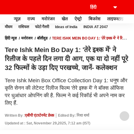
न्यूज़
राज्य
मनोरंजन
खेल
ऐस्ट्रो
बिजनेस
लाइफस्टाइल
मौसम
राशिफल
फोटो गैलरी
Ideas of India
INDIA AT 2047
हिंदी न्यूज़
मनोरंजन
बॉलीवुड
TERE ISHK MEIN BO DAY 1: 'तेरे इश्क में' ने रिलीज
के पहले दिन लगा दी आग, एक या दो नहीं पूरे 32 फिल्मों के उड़ा दिए परखच्चे, जानें- कलेक्शन
Tere Ishk Mein Bo Day 1: 'तेरे इश्क में' ने
रिलीज के पहले दिन लगा दी आग, एक या दो नहीं पूरे
32 फिल्मों के उड़ा दिए परखच्चे, जानें- कलेक्शन
Tere Ishk Mein Box Office Collection Day 1: धनुष और
कृति सेनन की लेटेस्ट रिलीज फिल्म 'तेरे इश्क में' ने बॉक्स ऑफिस
पर धुआंधार ओपनिंग की है. फिल्म ने कई रिकॉर्ड भी अपने नाम कर
लिए हैं.
Written By :
एबीपी एंटरटेनमेंट डेस्क
Edited By: निशा शर्मा
Updated at : Sat, November 29,2025, 7:12 am (IST)