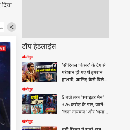
 दिया
टॉप हेडलाइंस
बॉलीवुड
'सीरियल किसर' के टैग से
परेशान हो गए थे इमरान
हाशमी, जानिए कैसे विलेन
बनकर मचाया तहलका?
बॉलीवुड
5 बजे तक 'स्पाइडर मैन'
326 करोड़ के पार, जानें-
'जना नायकन' और 'धमाल
4' का कलेक्शन
बॉलीवुड