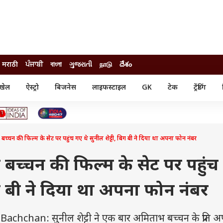
मराठी
ਪੰਜਾਬੀ
বাংলা
ગુજરાતી
நாடு
దేశం
खेल
ऐस्ट्रो
बिजनेस
लाइफस्टाइल
GK
टेक
ट्रेंडिंग
ंजन
ऑटो
खेल
ुड
कार
क्रिकेट
री सिनेमा
टेक्नोलॉजी
शिक्षा
ल सिनेमा
च्चन की फिल्म के सेट पर पहुंच गए थे सुनील शेट्टी, बिग बी ने दिया था अपना फोन नंबर
मोबाइल
रिजल्ट
्रिटीज
चैटजीपीटी
नौकरी
ी
बच्चन की फिल्म के सेट पर पहुंच
गैजेट
वेब स्टोरीज
बिग बी ने दिया था अपना फोन नंबर
यूटिलिटी न्यूज़
कल्चर
फैक्ट चेक
chan: सुनील शेट्टी ने एक बार अमिताभ बच्चन के प्रति अ