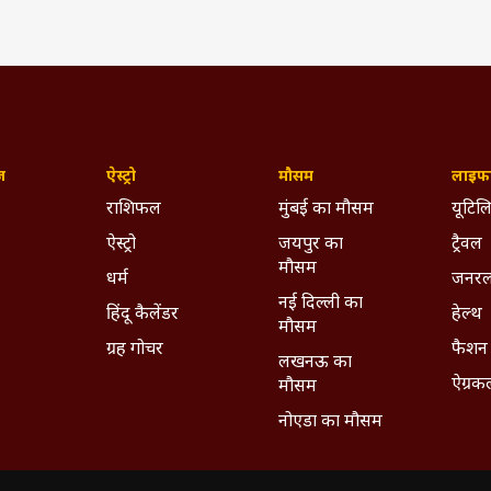
ज़
ऐस्ट्रो
मौसम
लाइफस
राशिफल
मुंबई का मौसम
यूटिलि
ऐस्ट्रो
जयपुर का
ट्रैवल
मौसम
धर्म
जनरल
नई दिल्ली का
हिंदू कैलेंडर
हेल्थ
मौसम
ग्रह गोचर
फैशन
लखनऊ का
ऐग्रक
मौसम
नोएडा का मौसम