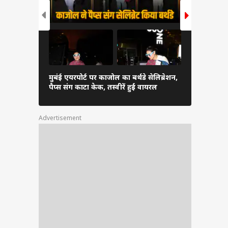
मुबंई एयरपोर्ट पर काजोल का बर्थडे सेलिब्रेशन,
आमिर खान से
पैप्स संग काटा केक, तस्वीरें हुईं वायरल
अंतिम संस्कार 
Advertisement