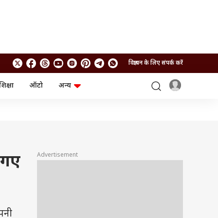
विज्ञापन के लिए संपर्क करें
शिक्षा
ऑटो
अन्य
बिजनेस
लाइफस्टाइल
पर्सनल फाइनेंस
स्वास्थ्य
स्टॉक मार्केट
ट्रैवल
म्यूचुअल फंड्स
फूड
क्रिप्टो
फैशन
आईपीओ
Health and Fitness
Advertisement
 गए
फोटो गैलरी
जनरल नॉलेज
वीडियो
पनी