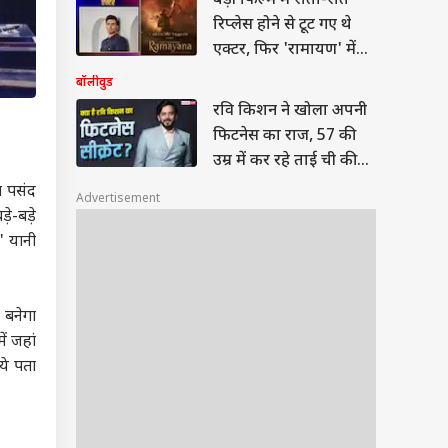
बड़ी फिल्म में रातों-रात
रिप्लेस होने से टूट गए थे
एक्टर, फिर 'रामायण' में
मिला शत्रुघ्न का रोल
बॉलीवुड
रवि किशन ने खोला अपनी
फिटनेस का राज, 57 की
उम्र में कर रहे ताई ची की
प्रैक्टिस
ग पसंद
Advertisement
ड़े-बड़े
' यानी
 बनेगा
ं जहां
ये पता