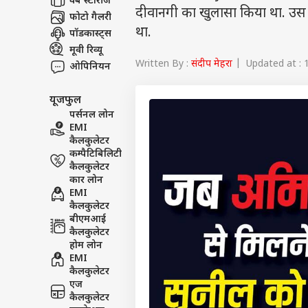
वेब स्टोरीज
दीवानगी का खुलासा किया था. उस 
फोटो गैलरी
था.
पॉडकास्ट्स
मूवी रिव्यू
Written By :
संदीप मेहरा
| Updated at : 1
ओपिनियन
यूजफुल
पर्सनल लोन
EMI
कैलकुलेटर
कम्पैटिबिलिटी
कैलकुलेटर
कार लोन
EMI
कैलकुलेटर
बीएमआई
कैलकुलेटर
होम लोन
EMI
कैलकुलेटर
एज
कैलकुलेटर