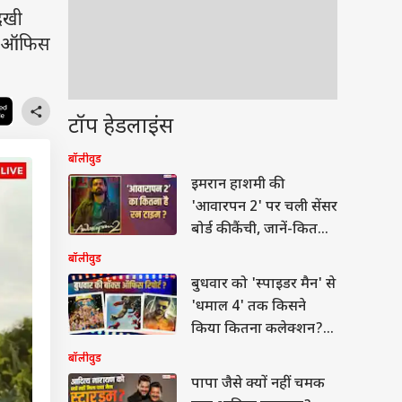
ेखी
क्स ऑफिस
टॉप हेडलाइंस
बॉलीवुड
इमरान हाशमी की
'आवारपन 2' पर चली सेंसर
बोर्ड की कैंची, जानें-कितना
है रनटाइम
बॉलीवुड
बुधवार को 'स्पाइडर मैन' से
'धमाल 4' तक किसने
किया कितना कलेक्शन?
जानें- रिपोर्ट
बॉलीवुड
पापा जैसे क्यों नहीं चमक