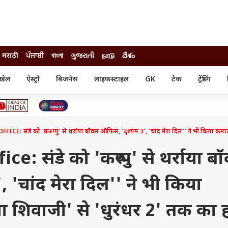
मराठी
ਪੰਜਾਬੀ
বাংলা
ગુજરાતી
நாடு
దేశం
खेल
ऐस्ट्रो
बिजनेस
लाइफस्टाइल
GK
टेक
ट्रेंडिंग
ंजन
ऑटो
खेल
ुड
कार
क्रिकेट
री सिनेमा
टेक्नोलॉजी
शिक्षा
ल सिनेमा
E: संडे को 'करुप्पु' से थर्राया बॉक्स ऑफिस, 'दृश्यम 3', 'चांद मेरा दिल'' ने भी किया कमाल,
मोबाइल
रिजल्ट
्रिटीज
चैटजीपीटी
नौकरी
ी
 संडे को 'करुप्पु' से थर्राया बॉ
गैजेट
वेब स्टोरीज
 'चांद मेरा दिल'' ने भी किया
यूटिलिटी न्यूज़
कल्चर
फैक्ट चेक
जा शिवाजी' से 'धुरंधर 2' तक का 