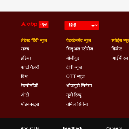
लेटेस्ट हिंदी न्यूज़
एंटरटेनमेंट न्यूज़
स्पोर्ट्स न्यू
राज्य
विजुअल स्टोरीज़
क्रिकेट
इंडिया
बॉलीवुड
आईपीएल
फोटो गैलरी
टीवी न्यूज़
विश्व
OTT न्यूज़
टेक्नोलॉजी
भोजपुरी सिनेमा
ऑटो
मूवी रिव्यू
पॉडकास्ट्स
तमिल सिनेमा
About Us
Feedback
Careers