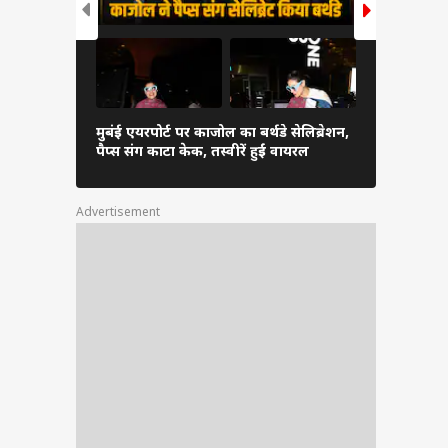
मुबंई एयरपोर्ट पर काजोल का बर्थडे सेलिब्रेशन,
आमिर खान से
पैप्स संग काटा केक, तस्वीरें हुईं वायरल
अंतिम संस्कार 
Advertisement