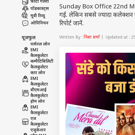
फोटो गैलरी
Sunday Box Office 22nd May: 
पॉडकास्ट्स
गई. लेकिन सबसे ज्यादा कलेक्शन सू
मूवी रिव्यू
रिपोर्ट जानें.
ओपिनियन
Written By :
निशा शर्मा
| Updated at : 2
यूजफुल
पर्सनल लोन
EMI
कैलकुलेटर
कम्पैटिबिलिटी
कैलकुलेटर
कार लोन
EMI
कैलकुलेटर
बीएमआई
कैलकुलेटर
होम लोन
EMI
कैलकुलेटर
एज
कैलकुलेटर
एजुकेशन