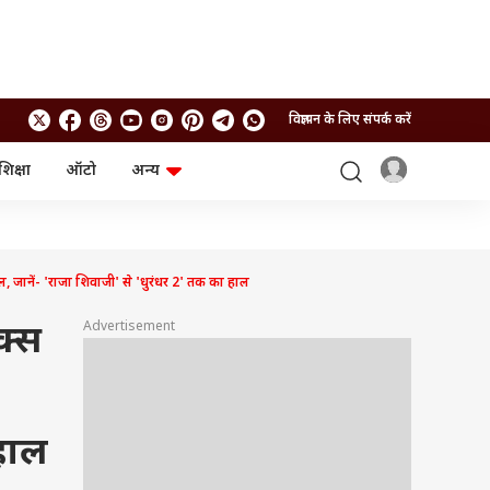
विज्ञापन के लिए संपर्क करें
शिक्षा
ऑटो
अन्य
बिजनेस
लाइफस्टाइल
पर्सनल फाइनेंस
स्वास्थ्य
स्टॉक मार्केट
ट्रैवल
म्यूचुअल फंड्स
फूड
 जानें- 'राजा शिवाजी' से 'धुरंधर 2' तक का हाल
क्रिप्टो
फैशन
आईपीओ
Health and Fitness
Advertisement
क्स
फोटो गैलरी
जनरल नॉलेज
वीडियो
हाल