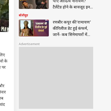
पाए आदित्य नारायण?
टैलेंटेड होने के बावजूद इन
वजहों से छूटे पीछे
बॉलीवुड
रणबीर कपूर की 'रामायण'
की रिलीज डेट हुई कंफर्म,
जानें- कब सिनेमाघरों में
देगी दस्तक
Advertisement
 लिए
वो के
स पर
 और
विवार
 अब
चांद