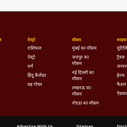
ज़
ऐस्ट्रो
मौसम
लाइफस
राशिफल
मुंबई का मौसम
यूटिलि
ऐस्ट्रो
जयपुर का
ट्रैवल
मौसम
धर्म
जनरल
नई दिल्ली का
हिंदू कैलेंडर
हेल्थ
मौसम
ग्रह गोचर
फैशन
लखनऊ का
ऐग्रक
मौसम
नोएडा का मौसम
Advertise With Us
Sitemap
Disc