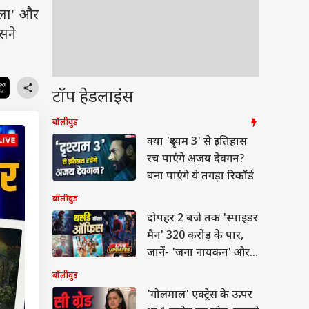
गला' और
सने
टॉप हेडलाइंस
बॉलीवुड
क्या 'दृश्यम 3' से इतिहास
रच पाएंगे अजय देवगन?
बना पाएंगे ये तगड़ा रिकॉर्ड
बॉलीवुड
दोपहर 2 बजे तक 'स्पाइडर
मैन' 320 करोड़ के पार,
जानें- 'जना नायकन' और
'धमाल 4' का कलेक्शन
बॉलीवुड
'गोलमाल' एक्ट्रेस के ऊपर