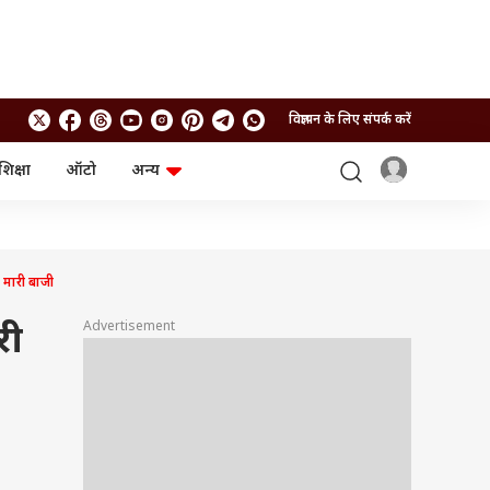
विज्ञापन के लिए संपर्क करें
शिक्षा
ऑटो
अन्य
बिजनेस
लाइफस्टाइल
पर्सनल फाइनेंस
स्वास्थ्य
स्टॉक मार्केट
ट्रैवल
म्यूचुअल फंड्स
फूड
 मारी बाजी
क्रिप्टो
फैशन
आईपीओ
Health and Fitness
Advertisement
री
फोटो गैलरी
जनरल नॉलेज
वीडियो