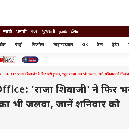
मराठी
ਪੰਜਾਬੀ
বাংলা
ગુજરાતી
நாடு
దేశం
खेल
ऐस्ट्रो
बिजनेस
लाइफस्टाइल
GK
टेक
ट्रेंडिंग
ंजन
ऑटो
खेल
ुड
कार
क्रिकेट
री सिनेमा
टेक्नोलॉजी
शिक्षा
ल सिनेमा
FICE: 'राजा शिवाजी' ने फिर भरी हुंकार, 'भूत बंगला' का भी जलवा, जानें शनिवार को किसने
मोबाइल
रिजल्ट
्रिटीज
चैटजीपीटी
नौकरी
ी
fice: 'राजा शिवाजी' ने फिर भ
गैजेट
वेब स्टोरीज
ा' का भी जलवा, जानें शनिवार को
यूटिलिटी न्यूज़
कल्चर
फैक्ट चेक