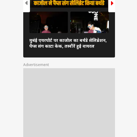
मुबंई एयरपोर्ट पर काजोल का बर्थडे सेलिब्रेशन,
आमिर खान से
पैप्स संग काटा केक, तस्वीरें हुईं वायरल
अंतिम संस्कार 
Advertisement