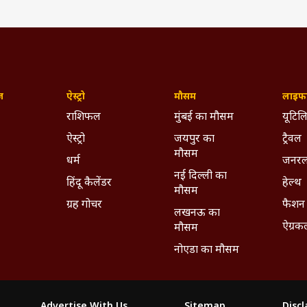
ज़
ऐस्ट्रो
मौसम
लाइफस
राशिफल
मुंबई का मौसम
यूटिलि
ऐस्ट्रो
जयपुर का
ट्रैवल
मौसम
धर्म
जनरल
नई दिल्ली का
हिंदू कैलेंडर
हेल्थ
मौसम
ग्रह गोचर
फैशन
लखनऊ का
ऐग्रक
मौसम
नोएडा का मौसम
Advertise With Us
Sitemap
Disc