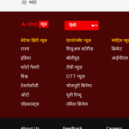
AQI
लेटेस्ट हिंदी न्यूज़
एंटरटेनमेंट न्यूज़
स्पोर्ट्स न्यू
राज्य
विजुअल स्टोरीज़
क्रिकेट
इंडिया
बॉलीवुड
आईपीएल
फोटो गैलरी
टीवी न्यूज़
विश्व
OTT न्यूज़
टेक्नोलॉजी
भोजपुरी सिनेमा
ऑटो
मूवी रिव्यू
पॉडकास्ट्स
तमिल सिनेमा
About Us
Feedback
Careers