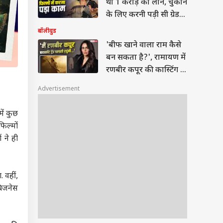
था 1 करोड़ का लोन, चुकाने
के लिए करनी पड़ी सी ग्रेड
फिल्में
बॉलीवुड
'बीफ खाने वाला राम कैसे
बन सकता है?', रामायण में
रणबीर कपूर की कास्टिंग के
खिलाफ हैं ये एक्ट्रेस
Advertisement
ें कुछ
िल्मों
 ने ही
 वहीं,
बिजनेस