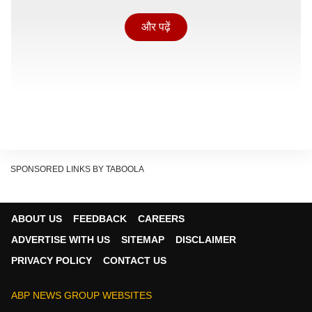
और पढ़ें
SPONSORED LINKS BY TABOOLA
ABOUT US
FEEDBACK
CAREERS
ADVERTISE WITH US
SITEMAP
DISCLAIMER
राम चरण की 'पेद्दी' हुई 100 करोड़ के पार
PRIVACY POLICY
CONTACT US
साउथ स्टार राम चरण और बॉलीवुड एक्ट्रेस जान्हवी कपूर की फिल्म
'पेद्दी' ने सिनाघरों में 4 जून को एंट्री ली थी. इसने पेड प्रिव्यू से
ABP NEWS GROUP WEBSITES
18.50 करोड़ रुपये की कमाई की थी. जबकि इसकी ओपनिंग 51