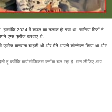
बने. हालांकि 2024 में कपल का तलाक हो गया था. सानिया मिर्जा ने
 अपने एग्स फ्रीज करवाए थे.
 को फ्रीज करवाना चाहती थी और मैंने आपसे कॉन्टैक्ट किया था और
 देती हूं क्योंकि बायोलॉजिकल क्लॉक चल रहा है. मान लीजिए आप
ीरियंस शेयर किया था. टेनिस प्लेयर ने इसे प्रेग्नेंस का सबसे
े नहीं पता कि मैं फिर से कर पाऊंगी या नहीं. मेरे लिए ये शारीरिक
 बाद आप पहले से ही कई चीजों और हार्मोन्स से जूझ रही होती हैं,
े लिए सिर्फ मुझ पर निर्भर है, बहुत मुश्किल था क्योंकि मुझे