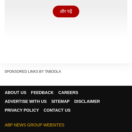
और पढ़ें
SPONSORED LINKS BY TABOOLA
ABOUT US
FEEDBACK
CAREERS
ADVERTISE WITH US
SITEMAP
DISCLAIMER
रणवीर सिंह नहीं निभाएंगे भगवान शिव का रोल
PRIVACY POLICY
CONTACT US
बता दें कि हाल ही में पिंकविला ने एक रिपोर्ट में लिखा था कि रणवीर
सिंह ने अपने प्रोडक्शन बैनर मा कसम फिल्म के तले 'द इम्मोर्टल
ABP NEWS GROUP WEBSITES
ऑफ मेलुहा' के राइट्स खरीद लिए हैं. ऐसा भी कहा गया कि रणवीर ने