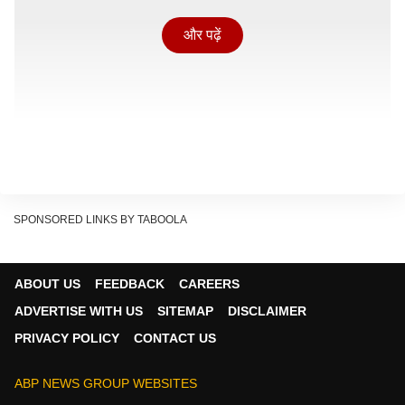
और पढ़ें
SPONSORED LINKS BY TABOOLA
ABOUT US
FEEDBACK
CAREERS
ADVERTISE WITH US
SITEMAP
DISCLAIMER
'राजा शिवाजी' ने 27वें दिन कितना किया कलेक्शन?
PRIVACY POLICY
CONTACT US
'राजा शिवाजी' बॉक्स ऑफिस पर तमाम नई फिल्मों की भीड़ के बीच
भी दर्शकों को सिनेमाघरों तक खींचने में कामयाब हो रही है. दरअसल
ABP NEWS GROUP WEBSITES
फिल्म की कहानी और स्टार कास्ट की दमदार परफॉर्मेंस ने लोगों का