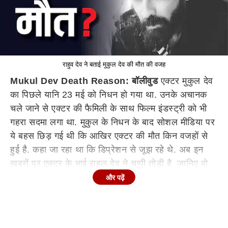
राहुव देव ने बताई मुकुल देव की मौत की वजह
Mukul Dev Death Reason:
बॉलीवुड
एक्टर मुकुल देव
का पिछले यानि 23 मई को निधन हो गया था. उनके अचानक
चले जाने से एक्टर की फैमिली के साथ फिल्म इंडस्ट्री को भी
गहरा सदमा लगा था. मुकुल के निधन के बाद सोशल मीडिया पर
ये बहस छिड़ गई थी कि आखिर एक्टर की मौत किन वजहों से
हुई है. कहा जा रहा था कि डिप्रेशन से जूझ रहे थे. अब इन
खबरों पर एक्टर के भाई राहुल देव ने चुप्पी तोड़ी है. जानिए वो
क्या बोले.
और पढ़ें
ICU
में एडमिट थे मुकुल देव
राहुल देव ने 'टाइम्स ऑफ इंडिया' से अपनी भाई की मौत के बारे