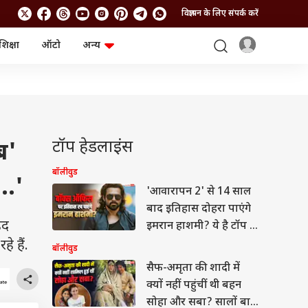
विज्ञापन के लिए संपर्क करें
शिक्षा
ऑटो
अन्य
बिजनेस
लाइफस्टाइल
पर्सनल फाइनेंस
स्वास्थ्य
स्टॉक मार्केट
ट्रैवल
म्यूचुअल फंड्स
फूड
क्रिप्टो
फैशन
आईपीओ
Health and Fitness
टॉप हेडलाइंस
ब'
फोटो गैलरी
जनरल नॉलेज
बॉलीवुड
..'
'आवारापन 2' से 14 साल
वीडियो
बाद इतिहास दोहरा पाएंगे
हद
इमरान हाशमी? ये है टॉप 5
सोलो हिट
े हैं.
बॉलीवुड
सैफ-अमृता की शादी में
क्यों नहीं पहुंचीं थी बहन
सोहा और सबा? सालों बाद