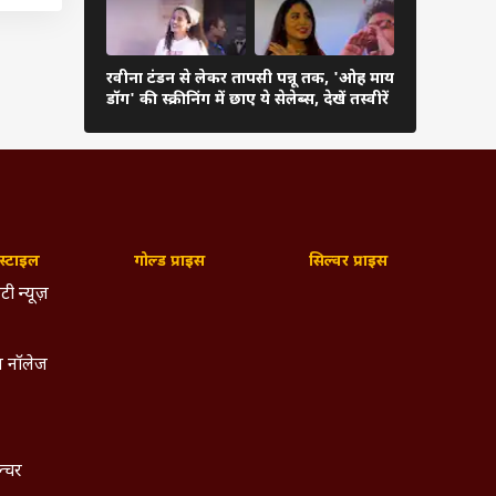
गज़िला
ानी के
रवीना टंडन से लेकर तापसी पन्नू तक, 'ओह माय
रेखा से आलि
डॉग' की स्क्रीनिंग में छाए ये सेलेब्स, देखें तस्वीरें
ये हसीनाएं ब
्टाइल
गोल्ड प्राइस
सिल्वर प्राइस
टी न्यूज़
 नॉलेज
ल्चर