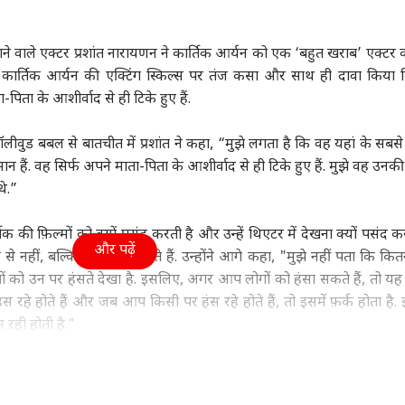
उत्तर प्रदेश और उत्तराखंड
इंडिया
क्रिक
पाने वाले एक्टर प्रशांत नारायणन ने कार्तिक आर्यन को एक ‘बहुत खराब’ एक्टर क
न ने कार्तिक आर्यन की एक्टिंग स्किल्स पर तंज कसा और साथ ही दावा किया
पिता के आशीर्वाद से ही टिके हुए हैं.
मिसाइल बना रहा ईरान!
'टीम प्रियंका' से मुक्त हुई
पीएम मोदी की बैठक में
रिटा
ें होगा पूरा अमेरिका,
UP कांग्रेस! अब राहुल के
पहली पंक्ति में सयानी घोष,
रहाण
ॉलीवुड बबल से बातचीत में प्रशांत ने कहा, “मुझे लगता है कि वह यहां के सबस
रह जाएगा यूएस का
वुड
पसंदीदा नेताओं को मिली
इंडिया
यूसुफ पठान पर तस्वीर साफ
इंडिया
पिलान
इंडि
ंसान हैं. वह सिर्फ अपने माता-पिता के आशीर्वाद से ही टिके हुए हैं. मुझे वह उन
न
कमान
थे.”
की फ़िल्मों को क्यों पसंद करती है और उन्हें थिएटर में देखना क्यों पसंद कर
और पढ़ें
 से नहीं, बल्कि एक्टर पर हंसते हैं. उन्होंने आगे कहा, "मुझे नहीं पता कि कित
ाइडर मैन' 8वें दिन 400
लोकसभा में कांग्रेस का
FCRA पर US के सांसद की
ड्रो
लोगों को उन पर हंसते देखा है. इसलिए, अगर आप लोगों को हंसा सकते हैं, तो य
 के हुई पार, 'बॉर्डर 2'
शक्ति प्रदर्शन? MPs को
टिप्पणी पर भड़का भारत, 'ये
वायु
 13 फिल्मों का रिकॉर्ड
व्हीप जारी, NDA के भी
हमारा आंतरिक मामला'
क्या
रहे होते हैं और जब आप किसी पर हंस रहे होते हैं, तो इसमें फ़र्क होता है. 
ोड़ा
निर्देश
रही होती है."
करियर में पंचनामा, भूल भुलैया 2, सोनू के टीटू की स्वीटी, लुका छुपी, पति पत
फ़िल्में दी हैं. वहीं कार्तिक आर्यन के अपकमिंग प्रोजेक्ट में नागज़िला शाम