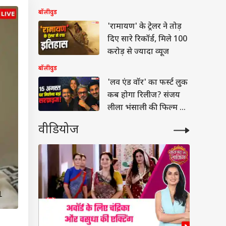
बताई वजह
बॉलीवुड
'रामायण' के ट्रेलर ने तोड़
दिए सारे रिकॉर्ड, मिले 100
करोड़ से ज्यादा व्यूज
बॉलीवुड
'लव एंड वॉर' का फर्स्ट लुक
कब होगा रिलीज? संजय
लीला भंसाली की फिल्म पर
बड़ा अपडेट
वीडियोज