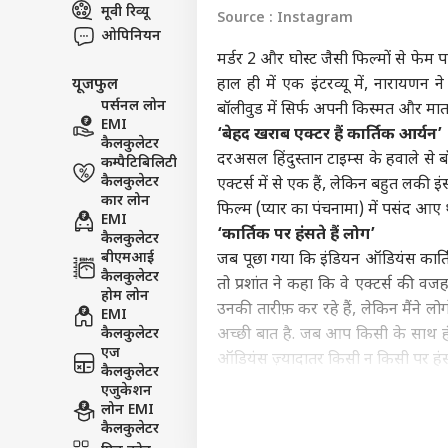
मूवी रिव्यू
विश्व
Source : Instagram
ओपिनियन
एडवर्टाइज विथ अस
मर्डर 2 और घोस्ट जैसी फिल्मों से फेम 
प्राइवेसी पॉलिसी
यूजफुल
हाल ही में एक इंटरव्यू में, नारायण
कॉन्टैक्ट अस
पर्सनल लोन
बॉलीवुड में सिर्फ अपनी किस्मत और माता-
सेंड फीडबैक
EMI
‘
बेहद खराब एक्टर हैं कार्तिक आर्यन
’
ऐसी 
कैलकुलेटर
अबाउट अस
जद म
दरअसल हिंदुस्तान टाइम्स के हवाले से ब
कम्पैटिबिलिटी
धरा 
बॉली
कैलकुलेटर
करियर्स
एक्टर्स में से एक हैं, लेकिन बहुत लकी इ
प्ला
कार लोन
फिल्म (प्यार का पंचनामा) में पसंद आए 
EMI
‘
कार्तिक पर हंसते हैं लोग
’
कैलकुलेटर
बीएमआई
जब पूछा गया कि इंडियन ऑडियंस कार्तिक 
कैलकुलेटर
तो प्रशांत ने कहा कि वे एक्टर्स की वजह
‘स्प
होम लोन
उनकी तारीफ़ कर रहे हैं, लेकिन मैंने 
करोड़
EMI
LOGIN
सहित
कैलकुलेटर
अच्छी बात है. जब आप किसी के साथ हंस 
भी त
एज
ऑडियंस ज़्यादातर किसी न किसी पर हंस 
कैलकुलेटर
कार्तिक आर्यन करियर
एजुकेशन
कार्तिक आर्यन प्यार ने अपने अब तक के 
लोन EMI
कैलकुलेटर
वो, शहज़ादा और सत्यप्रेम की कथा जैसी 