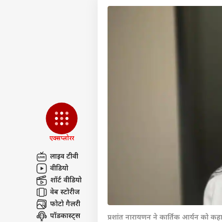
एक्सप्लोरर
लाइव टीवी
वीडियो
पर्सनल
शॉर्ट वीडियो
वेब स्टोरीज
फोटो गैलरी
टॉप
हॅलो गेस्ट
पॉडकास्ट्स
प्रशांत नारायणन ने कार्तिक आर्यन को कह