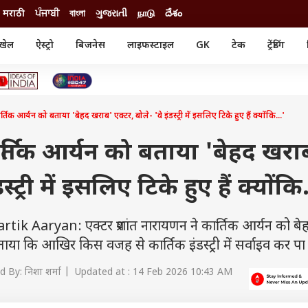
मराठी
ਪੰਜਾਬੀ
বাংলা
ગુજરાતી
நாடு
దేశం
खेल
ऐस्ट्रो
बिजनेस
लाइफस्टाइल
GK
टेक
ट्रेंडिंग
ंजन
ऑटो
खेल
ुड
कार
क्रिकेट
री सिनेमा
टेक्नोलॉजी
शिक्षा
ल सिनेमा
तिक आर्यन को बताया 'बेहद खराब' एक्टर, बोले- 'वे इंडस्ट्री में इसलिए टिके हुए हैं क्योंकि...'
मोबाइल
रिजल्ट
्रिटीज
चैटजीपीटी
नौकरी
ी
र्तिक आर्यन को बताया 'बेहद खरा
गैजेट
वेब स्टोरीज
स्ट्री में इसलिए टिके हुए हैं क्योंकि.
यूटिलिटी न्यूज़
कल्चर
फैक्ट चेक
Aaryan: एक्टर प्रशांत नारायणन ने कार्तिक आर्यन को बे
ा कि आखिर किस वजह से कार्तिक इंडस्ट्री में सर्वाइव कर पा रह
d By: निशा शर्मा | Updated at : 14 Feb 2026 10:43 AM