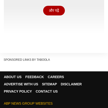
और पढ़ें
SPONSORED LINKS BY TABOOLA
ABOUT US
FEEDBACK
CAREERS
‘पति पत्नी और वो दो’ ने ओपनिंग डे पर कितना किया कलेक्शन?
ADVERTISE WITH US
SITEMAP
DISCLAIMER
वैवाहिक उलझनों पर आधारित क्लासिक फिल्म 'पति पत्नी और वो दो'
PRIVACY POLICY
CONTACT US
के ट्रेलर को दर्शकों से खास रिस्पॉन्स नहीं मिला था लेकिन
सिनेमाघरों में दस्तक देने के बाद आयुष्मान खुराना, सारा अली खान,
ABP NEWS GROUP WEBSITES