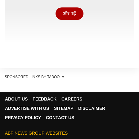
और पढ़ें
SPONSORED LINKS BY TABOOLA
ABOUT US
FEEDBACK
CAREERS
ADVERTISE WITH US
SITEMAP
DISCLAIMER
'
पति पत्नी और वो दो'
ने तीसरे दिन कितनी की कमाई.
PRIVACY POLICY
CONTACT US
'पति पत्नी और वो दो' का निर्देशिन मुदस्सर अजीज ने किया है और
इसे सिनेमाघरों में रिलीज के बाद से कई नई और पुरानी फिल्मों से
ABP NEWS GROUP WEBSITES