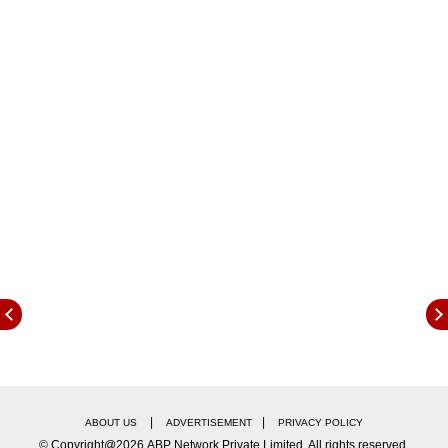
शूटिंग के लिए डेट्स की प्रॉब्लम हो रही है. फिल्म से जुड़े सूत्रों
ने बताया वरुण इस फिल्म के लिए काफी एक्साइटिड थे. लेकिन
दिलजीत दोसांझ के फिल्म छोड़ने के बाद सारी चीजें बदल गई.
अब वरुण भी ‘भेड़िया 2’ में बिजी चल रहे हैं. हालांकि इस
दिक्कत को खत्म करने की कोशिश की जा रही है. अभी मेकर्स ने
भी इसपर कोई बयान नहीं दिया है.
|
|
ABOUT US
ADVERTISEMENT
PRIVACY POLICY
© Copyright@2026.ABP Network Private Limited. All rights reserved.