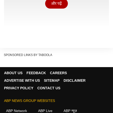
और पढ़ें
SPONSORED LINKS BY TABOOLA
ABOUT US
FEEDBACK
CAREERS
डांस करती दिखीं दिशा पटानी
ADVERTISE WITH US
SITEMAP
DISCLAIMER
मौनी ने अपनी इंस्टाग्राम स्टोरी पर दिशा का एक वीडियो शेयर किया
PRIVACY POLICY
CONTACT US
है, जिसमें वो डांस करती दिख रही हैं. उन्होंने लिखा, 'हे बर्थडे गर्ल,
दिशा पटानी तुम जहां भी रहो, बिना वजह डांस करती रहो. लव यू.'
ABP NEWS GROUP WEBSITES
ABP Network
ABP Live
ABP न्यूज़