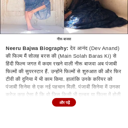
नीरू बाजवा
Neeru Bajwa Biography:
देव आनंद (Dev Anand)
की फिल्म मैं सोलह बरस की (Main Solah Baras Ki) से
हिंदी फिल्म जगत में कदम रखने वाली नीरू बाजवा अब पंजाबी
फिल्मों की सुपरस्टार हैं. उन्होंने फिल्मों से शुरुआत की और फिर
टीवी की दुनिया में भी काम किया. हालांकि उनके करियर को
पंजाबी सिनेमा से एक नई पहचान मिली. पंजाबी सिनेमा में उनका
क्रेज कुछ ऐसा है कि वो जिस किसी भी एल्बम या फिल्म में होती
हैं, उसके कामयाब होने की गारंटी मिल जाती है. आज हम
और पढ़ें
आपको नीरू की पर्सनल लाइफ और उनकी फिटनेस के बारे में
बताएंगे.