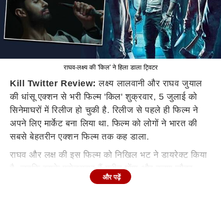
राघव-लक्ष्य की 'किल' ने हिला डाला ट्विटर
Kill Twitter Review:
लक्ष्य लालवानी और राघव जुयाल
की धांसू एक्शन से भरी फिल्म 'किल' शुक्रवार, 5 जुलाई को
सिनेमाघरों में रिलीज हो चुकी है. रिलीज से पहले ही फिल्म ने
अपने लिए मार्केट बना लिया था. फिल्म को लोगों ने भारत की
सबसे बेहतरीन एक्शन फिल्म तक कह डाला.
राघव और लक्ष की इस फिल्म को निखिल भट ने डायरेक्ट किया
है. जबकि इसके प्रोड्यूसर हैं गुनीत मोंगा और करण जौहर.
और पढ़ें
फिल्म ने शुक्रवार को दस्तक दी. इसके साथ ही ट्विटर पर भी
फिल्म को लेकर जमकर बातचीत हो रही है. अगर आप 'किल'
देखना चाहते हैं तो आपको फिल्म देखने से पहले ये 8 धांसू एक्स