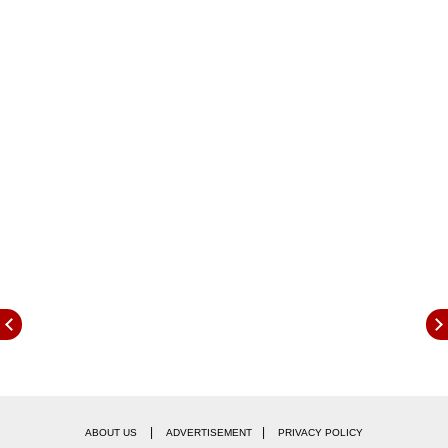
पोस्ट जरुर पढ़ लेना चाहिए जो कि आपका मजा दोगुना कर
सकते हैं.
इंडिया की मोस्ट वायलेंट फिल्म
|
|
ABOUT US
ADVERTISEMENT
PRIVACY POLICY