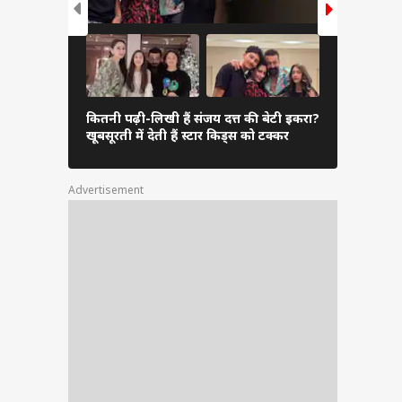
के लिए
े मनोज
्सों ने
 जिनकी
फैमिली फंक्श
कितनी पढ़ी-लिखी हैं संजय दत्त की बेटी इकरा?
हाथ थामे दिख
खूबसूरती में देती हैं स्टार किड्स को टक्कर
रोमांटिक तस्वी
Advertisement