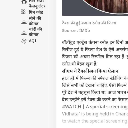
लोन EMI
कैलकुलेटर
पिन कोड
सोने की
टैक्स फ्री हुई कंगना रनौत की फिल्म
कीमत
चांदी की
Source : IMDb
कीमत
AQI
बॉलीवुड एक्ट्रेस कंगना रनौत इन दिनों अ
रिलीज हुई ये फिल्म देश के ऐसे अनसंग ल
फिल्म को अच्छा रिस्पॉन्स मिल रहा हैं
रनौत भी बेहद खुश हैं.
सीएम ने टैक्स फ्री का किया ऐलान
हाल ही में फिल्म की स्पेशल स्क्रीनिंग
जिसे सभी को देखना चाहिए. ऐसी फिल्मे
पूरे देश ने महसूस किया था. आज भारत रा
देख उन्होंने इसे टैक्स फ्री करने का फैस
#WATCH
| ​A special screenin
Vidhata' is being held in Chan
to watch the special screening 