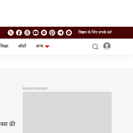
विज्ञापन के लिए संपर्क करें
शिक्षा
ऑटो
अन्य
बिजनेस
लाइफस्टाइल
पर्सनल फाइनेंस
स्वास्थ्य
स्टॉक मार्केट
ट्रैवल
म्यूचुअल फंड्स
फूड
क्रिप्टो
फैशन
आईपीओ
Health and Fitness
Advertisement
फोटो गैलरी
जनरल नॉलेज
वीडियो
स फ्री