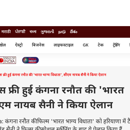
मराठी
ਪੰਜਾਬੀ
বাংলা
ગુજરાતી
நாடு
దేశం
खेल
ऐस्ट्रो
बिजनेस
लाइफस्टाइल
GK
टेक
ट्रेंडिंग
ंजन
ऑटो
खेल
ुड
कार
क्रिकेट
री सिनेमा
टेक्नोलॉजी
शिक्षा
ल सिनेमा
क्स फ्री हुई कंगना रनौत की 'भारत भाग्य विधाता', सीएम नायब सैनी ने किया ऐलान
मोबाइल
रिजल्ट
्रिटीज
चैटजीपीटी
नौकरी
ी
्स फ्री हुई कंगना रनौत की 'भारत
गैजेट
वेब स्टोरीज
ीएम नायब सैनी ने किया ऐलान
यूटिलिटी न्यूज़
कल्चर
फैक्ट चेक
ा रनौत की फिल्म 'भारत भाग्य विधाता' को हरियाणा में टैक्