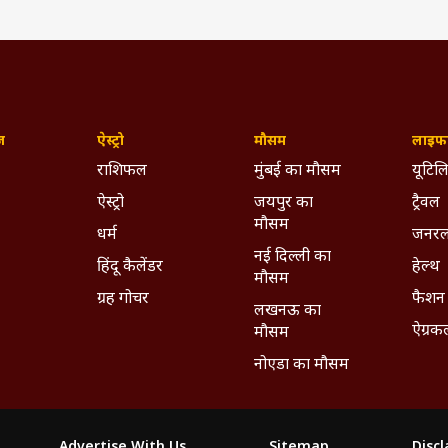
ज़
ऐस्ट्रो
मौसम
लाइफस
राशिफल
मुंबई का मौसम
यूटिलि
ऐस्ट्रो
जयपुर का
ट्रैवल
मौसम
धर्म
जनरल
नई दिल्ली का
हिंदू कैलेंडर
हेल्थ
मौसम
ग्रह गोचर
फैशन
लखनऊ का
ऐग्रक
मौसम
नोएडा का मौसम
Advertise With Us
Sitemap
Disc