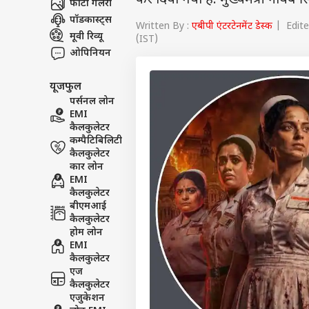
कर दिया गया है. मुख्यमंत्री नायब सि
फोटो गैलरी
पॉडकास्ट्स
Written By :
एबीपी एंटरटेनमेंट डेस्क
| Edited
मूवी रिव्यू
(IST)
ओपिनियन
यूजफुल
पर्सनल लोन
EMI
कैलकुलेटर
कम्पैटिबिलिटी
कैलकुलेटर
कार लोन
EMI
कैलकुलेटर
बीएमआई
कैलकुलेटर
होम लोन
EMI
कैलकुलेटर
एज
कैलकुलेटर
एजुकेशन