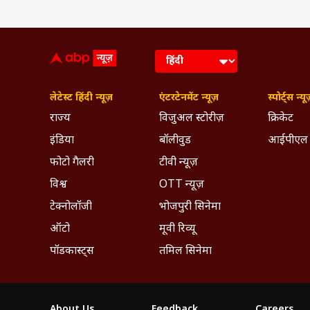
लेटेस्ट हिंदी न्यूज़
एंटरटेनमेंट न्यूज़
स्पोर्ट्स न्यू
राज्य
विजुअल स्टोरीज़
क्रिकेट
इंडिया
बॉलीवुड
आईपीएल
फोटो गैलरी
टीवी न्यूज़
विश्व
OTT न्यूज़
टेक्नोलॉजी
भोजपुरी सिनेमा
ऑटो
मूवी रिव्यू
पॉडकास्ट्स
तमिल सिनेमा
About Us
Feedback
Careers