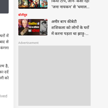
किया टॉप, जानें- कैसा रहा
'जना नायकन' से 'धमाल
4' का हाल?
बॉलीवुड
अमीर बाप की बेटी
शशिकला को लोगों के घरों
में करना पड़ता था झाड़ू-
ों में
पोछा, नौकरानी से ऐसे बनीं
बाद से
Advertisement
स्टार
 कंगना
्म है,
ा दर्द
ानी को
ived