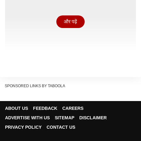
और पढ़ें
SPONSORED LINKS BY TABOOLA
ABOUT US
FEEDBACK
CAREERS
पांच साल बाद डेविड धवन और वरुण धवन का हुआ है रीयूनियन
ADVERTISE WITH US
SITEMAP
DISCLAIMER
'है जवानी तो इश्क होना है' से पांच साल बाद डेविड धवन और वरुण
PRIVACY POLICY
CONTACT US
धवन का रीयूनियन हुआ है. उनकी पिछली फिल्म 'कुली नंबर 1' सीधे
ओटीटी पर रिलीज हुई थी. सिनेमाघरों में उनकी आखिरी फिल्म