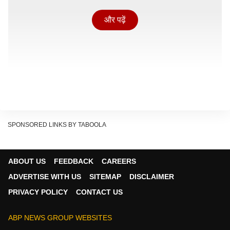
और पढ़ें
SPONSORED LINKS BY TABOOLA
ABOUT US
FEEDBACK
CAREERS
ADVERTISE WITH US
SITEMAP
DISCLAIMER
PRIVACY POLICY
CONTACT US
'है जवानी तो इश्क होना है' ने शुक्रवार को कितनी की कमाई?
वरुण धवन, पूजा हेगड़े और मृणाल ठाकुर की लेटेस्ट रिलीज
ABP NEWS GROUP WEBSITES
रोमांटिक कॉमेडी फिल्म को क्रिटिक्स से बेशक मिला-जुला रिव्यू मिला