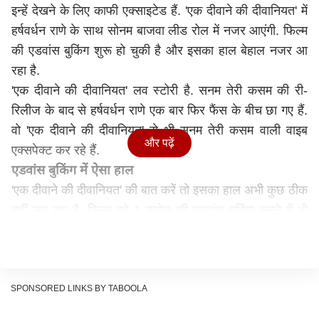
इन्हें देखने के लिए काफी एक्साइटेड हैं. 'एक दीवाने की दीवानियत' में
हर्षवर्धन राणे के साथ सोनम बाजवा लीड रोल में नजर आएंगी. फिल्म
की एडवांस बुकिंग शुरू हो चुकी है और इसका हाल बेहाल नजर आ
रहा है.
'एक दीवाने की दीवानियत' लव स्टोरी है. सनम तेरी कसम की री-
रिलीज के बाद से हर्षवर्धन राणे एक बार फिर फैंस के बीच छा गए हैं.
वो 'एक दीवाने की दीवानियत' से भी सनम तेरी कसम वाली वाइब
और पढ़ें
एक्सपेक्ट कर रहे हैं.
एडवांस बुकिंग में ऐसा हाल
'एक दीवाने की दीवानियत' की बात करें तो इसका हाल अभी कुछ ठीक
नहीं लग रहा है. फिल्म को 1 करोड़ की एडवांस बुकिंग करने में भी
दिक्कत हो रही है. सैकनिल्क की रिपोर्ट के मुताबिक 'एक दीवाने की
दीवानियत' ने सिर्फ 67.66 लाख की कमाई की है. जिसमें ब्लॉक
सीट्स शामिल हैं. फिल्म के अब तक सिर्फ 4875 टिकट्स ही बिके हैं.
ये कमाई बहुत ही ज्यादा कम है. हालांकि फिल्म को रिलीज होने में
SPONSORED LINKS BY TABOOLA
अभी 3 दिन बचे हैं तो ये बुकिंग काफी बढ़ सकती है और कुछ रिकॉर्ड