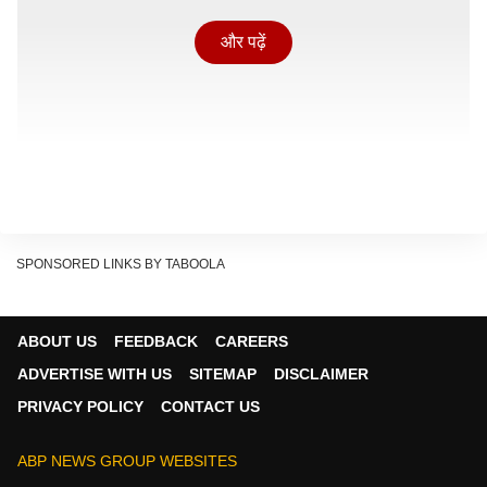
और पढ़ें
SPONSORED LINKS BY TABOOLA
ABOUT US
FEEDBACK
CAREERS
ADVERTISE WITH US
SITEMAP
DISCLAIMER
पहली हॉलीवुड फिल्म में करेंगी काम
PRIVACY POLICY
CONTACT US
पहली हॉलीवुड फिल्म 'होलिगार्ड्स सागा: द पोर्टल ऑफ फोर्स' में दिशा
दमदार किरदार में नजर आने वाली हैं, जिसमें उनके साथ केविन
ABP NEWS GROUP WEBSITES
स्पेसी, डॉल्फ लुंडग्रेन, टायरेस गिब्सन, ब्रियाना हिल्डेब्रांड और