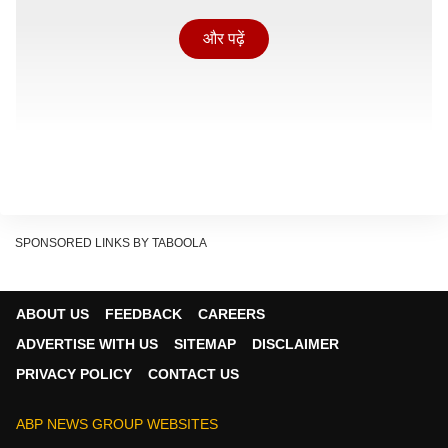
और पढ़ें
SPONSORED LINKS BY TABOOLA
ABOUT US
FEEDBACK
CAREERS
ADVERTISE WITH US
SITEMAP
DISCLAIMER
PRIVACY POLICY
CONTACT US
14 मई की रात को रिलीज हो रही 'धुरंधर 2'
रिपोर्ट्स के अनुसार,
रणवीर सिंह
और सारा अर्जुन की फिल्म 'धुरंधर
ABP NEWS GROUP WEBSITES
2 द रिवेंज' 14 मई की आधी रात को ओटीटी दस्तक देने जा रही है.