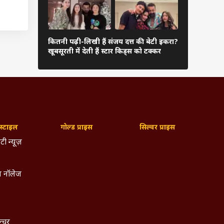
 ये एक
फैमिली फंक्श
कितनी पढ़ी-लिखी हैं संजय दत्त की बेटी इकरा?
मील का
हाथ थामे दिख
खूबसूरती में देती हैं स्टार किड्स को टक्कर
रोमांटिक तस्वी
स की द
 तक कर
्टाइल
गोल्ड प्राइस
सिल्वर प्राइस
टी न्यूज़
 नॉलेज
ल्चर