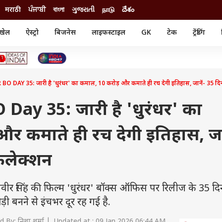
मराठी
ਪੰਜਾਬੀ
বাংলা
ગુજરાતી
நாடு
దేశం
खेल
ऐस्ट्रो
बिजनेस
लाइफस्टाइल
GK
टेक
ट्रेंडिंग
ंजन
ऑटो
खेल
ुड
कार
क्रिकेट
री सिनेमा
टेक्नोलॉजी
शिक्षा
ल सिनेमा
AY 35: जारी है 'धुरंधर' का कमाल, 10 करोड़ और कमाते ही रच देगी इतिहास, जानें- 35 दि
मोबाइल
रिजल्ट
्रिटीज
चैटजीपीटी
नौकरी
ी
ay 35: जारी है 'धुरंधर' का
गैजेट
वेब स्टोरीज
र कमाते ही रच देगी इतिहास, जान
यूटिलिटी न्यूज़
कल्चर
फैक्ट चेक
कलेक्शन
िंह की फिल्म 'धुरंधर' बॉक्स ऑफिस पर रिलीज के 35 दिन
ड़ी बनने से इंचभर दूर रह गई है.
 By: निशा शर्मा | Updated at : 09 Jan 2026 06:44 AM