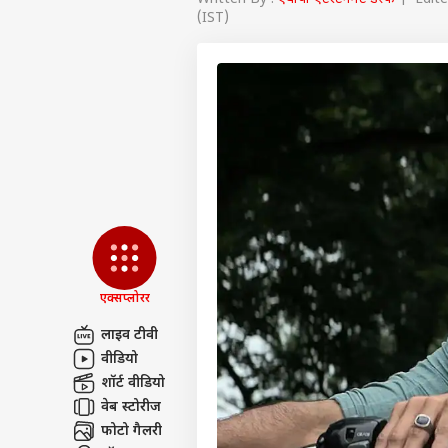
(IST)
एक्सप्लोरर
लाइव टीवी
वीडियो
पर्सनल
शॉर्ट वीडियो
वेब स्टोरीज
टॉप
फोटो गैलरी
हॅलो गेस्ट