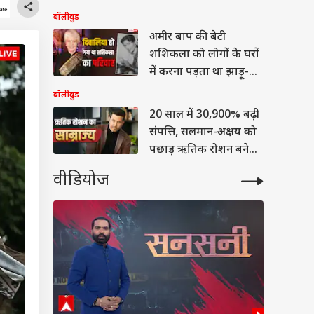
कितनी दूर
बॉलीवुड
अमीर बाप की बेटी
शशिकला को लोगों के घरों
में करना पड़ता था झाड़ू-
पोछा, नौकरानी से ऐसे बनीं
बॉलीवुड
स्टार
20 साल में 30,900% बढ़ी
संपत्ति, सलमान-अक्षय को
पछाड़ ऋतिक रोशन बने
बॉलीवुड के दूसरे सबसे
वीडियोज
अमीर एक्टर