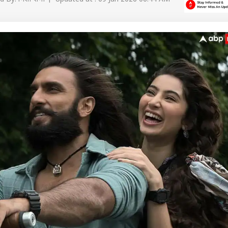
 कार्नर
 आर्टिकल्स
टॉप रील्स