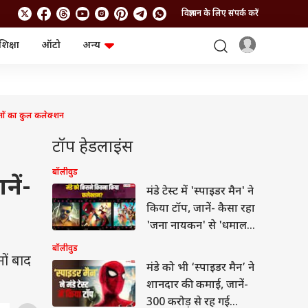
विज्ञापन के लिए संपर्क करें
शिक्षा
ऑटो
अन्य
बिजनेस
लाइफस्टाइल
पर्सनल फाइनेंस
स्वास्थ्य
स्टॉक मार्केट
ट्रैवल
म्यूचुअल फंड्स
फूड
नों का कुल कलेक्शन
क्रिप्टो
फैशन
आईपीओ
Health and Fitness
टॉप हेडलाइंस
फोटो गैलरी
जनरल नॉलेज
बॉलीवुड
ें-
मंडे टेस्ट में 'स्पाइडर मैन' ने
वीडियो
किया टॉप, जानें- कैसा रहा
'जना नायकन' से 'धमाल
4' का हाल?
बॉलीवुड
ों बाद
मंडे को भी ‘स्पाइडर मैन’ ने
शानदार की कमाई, जानें-
300 करोड़ से रह गई