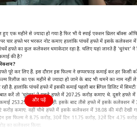
ा
उत्तर प्रदेश और उत्तराखंड
बॉलीवुड
स्पोर्
ज हुए एक महीने से ज्यादा हो गया है फिर भी ये स्पाई एक्शन थ्रिलर बॉक्स ऑ
र चार हफ्ते भर भरकर नोट कमाए हालांकि पांचवें हफ्ते में इसके कलेक्शन मे
नी बारिश, कौंधेगी
'मदरसों में राष्ट्रवाद की
सलमान का भाई और
टी. 
वें हफ्ते का कुल कलेक्शन धमाकेदार रहा है. चलिए यहां जानते हैं 'धुरंधर' ने
ी! रेड और ऑरेंज
जरूरत', इस मौलाना ने कर
मलाइका का पति कहने पर
इमोश
ट, UP-दिल्ली में कैसा
ट्र
दी देशभर में UCC लागू करने
ट्रेंडिंग
चिढ़ जाते थे अरबाज खान,
ऑटो
कहा-
HOM
ी कमाई की है?
म?
की मांग
जानें वजह
कलेक्शन?
5 हफ्ते पूरे कर लिए हैं. इस दौरान इस फिल्म ने छप्परफाड़ कमाई कर हर किसी को
फिल्म रिलीज का एक महीने से ज्यादा हो जाने के बाद भी थमने का नाम नहीं ले 
ी है. हालांकि पांचवें हफ्ते में इसकी कमाई पहली बार सिंगल डिजिट में सिमटी ह
के से कुछ सीखें',
11 लाख की नौकरी छोड़
Victoris ने क्यों जीता Car
क्य
करें तो 'धुरंधर' ने पहले हफ्ते में 207.25 करोड़ कमाए थे. दूसरे हफ्ते मे
सेना UBT के
शुरू किया पानी का बिजनेस,
of the Year अवॉर्ड?
हो ज
और पढ़ें
ई 253.25 करोड़ रुपये रही. इसके बाद तीसे हफ्ते में इसके कलेक्शन में
िकारियों पर भड़के
अब हर महीने हो रही ढाई
ये 
ोड़ कमाए. वहीं चौथे हफ्ते में इसके कलेक्शन में 38.08 की मंदी देखी
व ठाकरे
लाख की कमाई
न इस फिल्म ने 8.75 करोड़, 30वें दिन 11.75 करोड़, 32वें दिन 4.75 करोड़,
रोड़ का कलेक्शन किया.
 मुताबिक 'धुरंधर' ने रिलीज के 35वें दिन 4.25 करोड़ कमाए हैं.