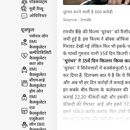
पॉडकास्ट्स
इंडिय
मूवी रिव्यू
धुरंधर बनने वाली है 800 करोड़ी
एडवर्टाइज विथ अस
ओपिनियन
Source : Imdb
प्राइवेसी पॉलिसी
यूजफुल
कॉन्टैक्ट अस
रणवीर सिंह की फिल्म 'धुरंधर' को रिली
पर्सनल लोन
सेंड फीडबैक
जमी हुई है. इस फिल्म ने बॉक्स ऑफिस प
EMI
तूफा
गिरावट देखी गई लेकिन फिर भी इसके पांच
कैलकुलेटर
अबाउट अस
बिजल
कम्पैटिबिलिटी
अलर्
महाराष्
के पांचवें गुरुवार यानी 35वें दिन कितन
करियर्स
कैलकुलेटर
मौस
'धुरंधर' ने 35वें दिन कितना किया 
कार लोन
'धुरंधर' ने सिनेमाघरों में सक्सेसफुली 
EMI
कैलकुलेटर
कर दिया है. दिलचस्प बात ये है कि ये 
बीएमआई
और अब भी हर दिन करोड़ों में कमाई कर रह
कैलकुलेटर
'दीप
इन सबके बीच फिल्म के कलेक्शन की बात 
होम लोन
शिव
EMI
कमाई 22.20 फीसदी बढ़ी और इसकी कमा
LOGIN
पदाध
कैलकुलेटर
फीसदी की गिरावट आई और इसने 172 कर
उद्ध
एज
इसने 106.5 करोड़ कमाए. फिर 29वें दि
कैलकुलेटर
एजुकेशन
दिन 4.75 करोड़ और 34वें दिन 4.25 क
लोन EMI
वहीं सैकनिल्क की अर्ली ट्रेंड रिपोर्ट के