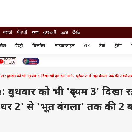
मराठी
ਪੰਜਾਬੀ
বাংলা
ગુજરાતી
நாடு
దేశం
खेल
ऐस्ट्रो
बिजनेस
लाइफस्टाइल
GK
टेक
ट्रेंडिंग
ंजन
ऑटो
खेल
ुड
कार
क्रिकेट
री सिनेमा
टेक्नोलॉजी
शिक्षा
ल सिनेमा
 बुधवार को भी 'दृश्यम 3' दिखा रही पूरा दम, जानें- 'धुरंधर 2' से 'भूत बंगला' तक की 2 बजे 
मोबाइल
रिजल्ट
्रिटीज
चैटजीपीटी
नौकरी
ी
 बुधवार को भी 'दृश्यम 3' दिखा र
गैजेट
वेब स्टोरीज
ुरंधर 2' से 'भूत बंगला' तक की 2 
यूटिलिटी न्यूज़
कल्चर
फैक्ट चेक