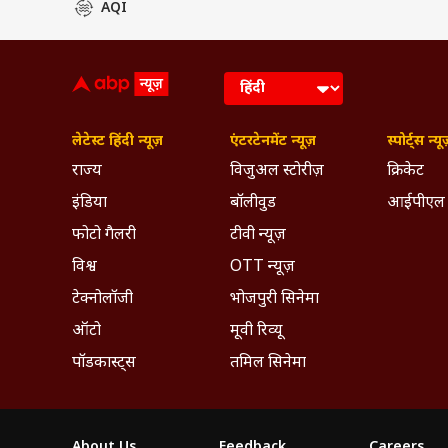
AQI
लेटेस्ट हिंदी न्यूज़
एंटरटेनमेंट न्यूज़
स्पोर्ट्स न्यू
राज्य
विजुअल स्टोरीज़
क्रिकेट
इंडिया
बॉलीवुड
आईपीएल
फोटो गैलरी
टीवी न्यूज़
विश्व
OTT न्यूज़
टेक्नोलॉजी
भोजपुरी सिनेमा
ऑटो
मूवी रिव्यू
पॉडकास्ट्स
तमिल सिनेमा
About Us
Feedback
Careers