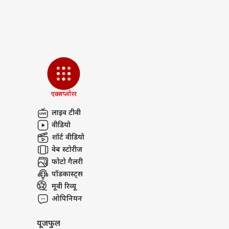
ये भी मंदी झेल रही है.
रणबी
सैकनिल्क की अर्ली ट्रेंड रिपोर्ट के म
की र
कमाए हैं.
LOGIN
जानें
इसकी दोपहर के शो की ऑक्यूपेंसी 8.0% 
दस्
चांद मेरा दिल
दिन 12
एक्सप्लोरर
कुल कलेक्शन
लाइव टीवी
वीडियो
भूत बंगला सातवें बुधवार कितनी कर
शॉर्ट वीडियो
अक्षय कुमार की भूत बंगला ने भी बॉक्
वेब स्टोरीज
महीने से ज्यादा हो चुका है फिर भी य
फोटो गैलरी
सैकनिल्क के मुताबिक भूत बंगला ने रिल
पॉडकास्ट्स
वहीं फिल्म की दोपहर 2 बजे तक की ऑक्य
मूवी रिव्यू
भूत बंगला
ओपिनियन
दिन 48
यूजफुल