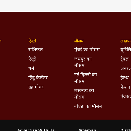
ज़
ऐस्ट्रो
मौसम
लाइफस
राशिफल
मुंबई का मौसम
यूटिलि
ऐस्ट्रो
जयपुर का
ट्रैवल
मौसम
धर्म
जनरल
नई दिल्ली का
हिंदू कैलेंडर
हेल्थ
मौसम
ग्रह गोचर
फैशन
लखनऊ का
ऐग्रक
मौसम
नोएडा का मौसम
Advertise With Us
Sitemap
Disc