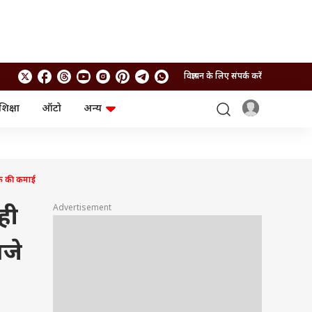
विज्ञापन के लिए संपर्क करें
शिक्षा
ऑटो
अन्य
बिजनेस
लाइफस्टाइल
पर्सनल फाइनेंस
स्वास्थ्य
स्टॉक मार्केट
ट्रैवल
म्यूचुअल फंड्स
फूड
तक की कमाई
क्रिप्टो
फैशन
आईपीओ
Health and Fitness
Advertisement
ही
फोटो गैलरी
जनरल नॉलेज
बजे
वीडियो