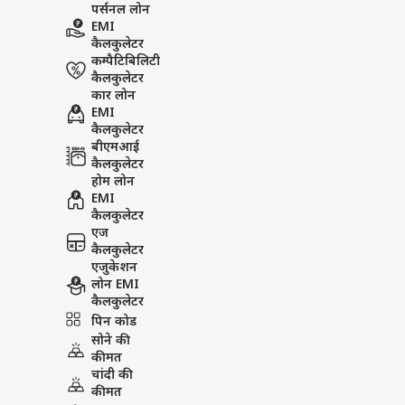
पर्सनल लोन
कुल कलेक्शन
EMI
कैलकुलेटर
कम्पैटिबिलिटी
नोट: सभी आंकड़े सैकनिल्क से लिए गए
कैलकुलेटर
कार लोन
PUBLISHED AT : 03 JUN 2026 03:03 PM 
EMI
Tags :
Drishyam 3
Raja Shivaji
कैलकुलेटर
बीएमआई
Karuppu
कैलकुलेटर
होम लोन
Breaking News, Anytime, An
EMI
कैलकुलेटर
एज
कैलकुलेटर
एजुकेशन
लोन EMI
कैलकुलेटर
पिन कोड
सोने की
कीमत
चांदी की
कीमत