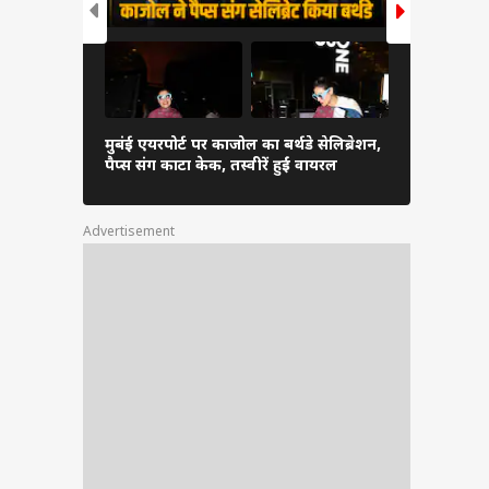
मुबंई एयरपोर्ट पर काजोल का बर्थडे सेलिब्रेशन,
आमिर खान से
पैप्स संग काटा केक, तस्वीरें हुईं वायरल
अंतिम संस्कार 
Advertisement