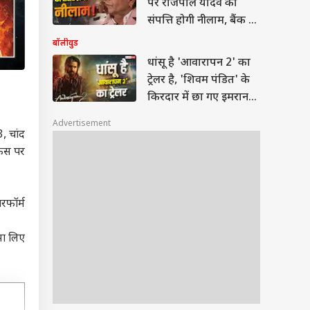
पर राजपाल यादव की
संपत्ति होगी नीलाम, बैंक ने
भेजा नोटिस
बॉलीवुड
धांसू है 'आवारापन 2' का
ट्रेलर है, 'शिवम पंडित' के
किरदार में छा गए इमरान
हाशमी
Advertisement
3, चांद
फिस पर
रफॉर्म
मा लिए