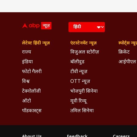
लेटेस्ट हिंदी न्यूज़
एंटरटेनमेंट न्यूज़
स्पोर्ट्स न्यू
राज्य
विजुअल स्टोरीज़
क्रिकेट
इंडिया
बॉलीवुड
आईपीएल
फोटो गैलरी
टीवी न्यूज़
विश्व
OTT न्यूज़
टेक्नोलॉजी
भोजपुरी सिनेमा
ऑटो
मूवी रिव्यू
पॉडकास्ट्स
तमिल सिनेमा
About Us
Feedback
Careers