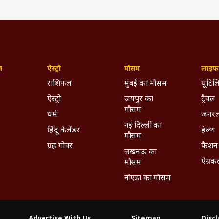
ज़
ऐस्ट्रो
मौसम
लाइफस
राशिफल
मुंबई का मौसम
यूटिलि
ऐस्ट्रो
जयपुर का
ट्रैवल
मौसम
धर्म
जनरल
नई दिल्ली का
हिंदू कैलेंडर
हेल्थ
मौसम
ग्रह गोचर
फैशन
लखनऊ का
ऐग्रक
मौसम
नोएडा का मौसम
Advertise With Us
Sitemap
Disc