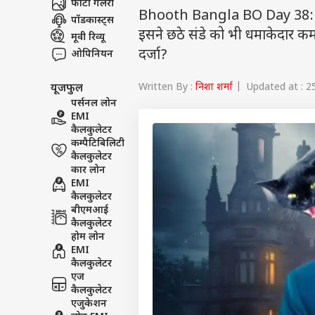
फोटो गैलरी
Bhooth Bangla BO Day 38: अक्षय
पॉडकास्ट्स
इसने छठे संडे को भी धमाकेदार कम
मूवी रिव्यू
दर्जा?
ओपिनियन
Written By :
निशा शर्मा
| Updated at : 2
यूजफुल
पर्सनल लोन
EMI
कैलकुलेटर
कम्पैटिबिलिटी
कैलकुलेटर
कार लोन
EMI
कैलकुलेटर
बीएमआई
कैलकुलेटर
होम लोन
EMI
कैलकुलेटर
एज
कैलकुलेटर
एजुकेशन