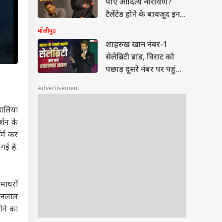
पाए आदित्य नारायण?
टैलेंटेड होने के बावजूद इन
वजहों से छूटे पीछे
बॉलीवुड
शाहरुख खान नंबर-1
सेलेब्रिटी ब्रांड, विराट को
पछाड़ दूसरे नंबर पर पहुंचे
रणवीर सिंह
Advertisement
हालिया
्शन के
र्म कर
गई है.
माघरों
ोहनलाल
ोने का