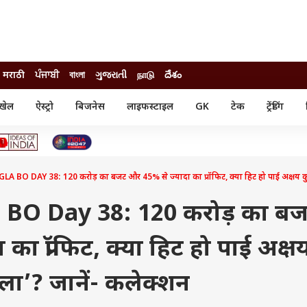
मराठी
ਪੰਜਾਬੀ
বাংলা
ગુજરાતી
நாடு
దేశం
खेल
ऐस्ट्रो
बिजनेस
लाइफस्टाइल
GK
टेक
ट्रेंडिंग
ंजन
ऑटो
खेल
ुड
कार
क्रिकेट
री सिनेमा
टेक्नोलॉजी
शिक्षा
ल सिनेमा
O DAY 38: 120 करोड़ का बजट और 45% से ज्यादा का प्रॉफिट, क्या हिट हो पाई अक्षय कुमा
मोबाइल
रिजल्ट
्रिटीज
चैटजीपीटी
नौकरी
ी
BO Day 38: 120 करोड़ का ब
गैजेट
वेब स्टोरीज
का प्रॉफिट, क्या हिट हो पाई अक्ष
यूटिलिटी न्यूज़
कल्चर
फैक्ट चेक
ला’? जानें- कलेक्शन