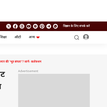
विज्ञापन के लिए संपर्क करें
शिक्षा
ऑटो
अन्य
बिजनेस
लाइफस्टाइल
पर्सनल फाइनेंस
स्वास्थ्य
स्टॉक मार्केट
ट्रैवल
म्यूचुअल फंड्स
फूड
र की ‘भूत बंगला’? जानें- कलेक्शन
क्रिप्टो
फैशन
आईपीओ
Health and Fitness
Advertisement
जट
फोटो गैलरी
जनरल नॉलेज
य
वीडियो