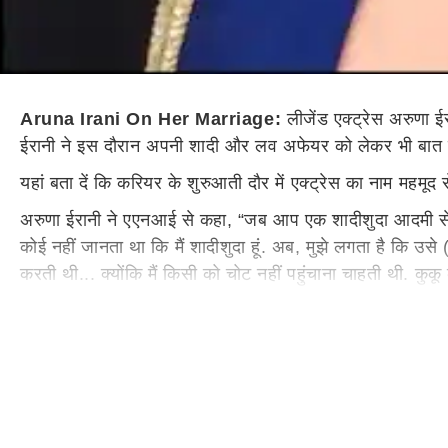
Aruna Irani On Her Marriage:
लीजेंड एक्ट्रेस अरुणा ई
ईरानी ने इस दौरान अपनी शादी और लव अफेयर को लेकर भी बात की. अ
यहां बता दें कि करियर के शुरुआती दौर में एक्ट्रेस का नाम महमूद 
अरुणा ईरानी ने एएनआई से कहा, “जब आप एक शादीशुदा आदमी से शादी
कोई नहीं जानता था कि मैं शादीशुदा हूं. अब, मुझे लगता है कि उसे 
करती थी... क्योंकि मैं किसी को चोट नहीं पहुंचाना चाहती थी. कुक
के बारे में बात कर रही हूं.''
उन्होंने आगे कहा, “मैं उनके बारे में कभी बात नहीं कर सकती थी..
आसान नहीं है, मेरे पास कोई रिश्ता नहीं था इसी वजह से मेरा कोई बच
कुकू संग लिवइन में रहीं थी अरुणा ईरानी
ईटाइम्स से बात करते हुए, कुकू ने उसी पर टिप्पणी की, "देखो, ये स