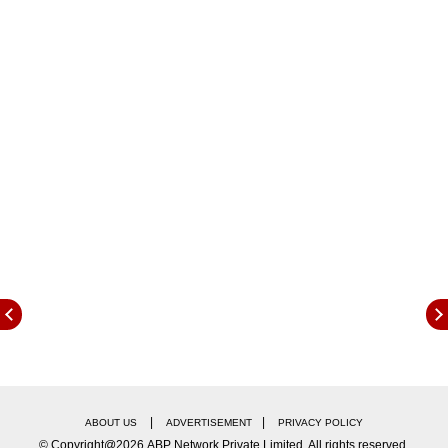
पहले सलीम से हाथ मिलाकर हैलो कहा. इसके बाद सलीन ने भी
बिग बी को सलाम किया.
|
|
ABOUT US
ADVERTISEMENT
PRIVACY POLICY
© Copyright@2026.ABP Network Private Limited. All rights reserved.