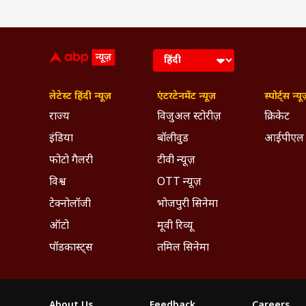
लेटेस्ट हिंदी न्यूज़
एंटरटेनमेंट न्यूज़
स्पोर्ट्स न्यू
राज्य
विजुअल स्टोरीज़
क्रिकेट
इंडिया
बॉलीवुड
आईपीएल
फोटो गैलरी
टीवी न्यूज़
विश्व
OTT न्यूज़
टेक्नोलॉजी
भोजपुरी सिनेमा
ऑटो
मूवी रिव्यू
पॉडकास्ट्स
तमिल सिनेमा
About Us
Feedback
Careers