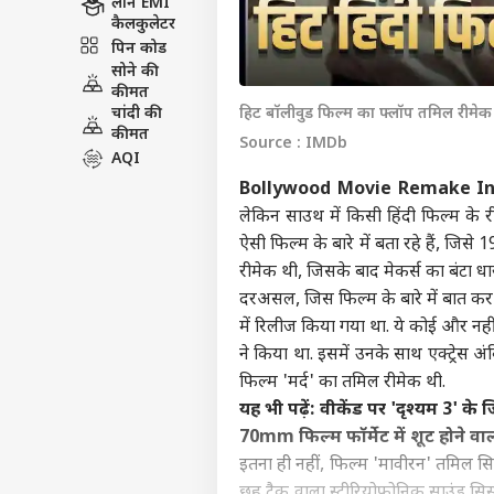
लोन EMI
कैलकुलेटर
पिन कोड
सोने की
कीमत
चांदी की
हिट बॉलीवुड फिल्म का फ्लॉप तमिल रीमेक
कीमत
Source : IMDb
AQI
Bollywood Movie Remake In
लेकिन साउथ में किसी हिंदी फिल्म के 
ऐसी फिल्म के बारे में बता रहे हैं, ज
रीमेक थी, जिसके बाद मेकर्स का बंटा धार 
दरअसल, जिस फिल्म के बारे में बात कर र
में रिलीज किया गया था. ये कोई और नही
ने किया था. इसमें उनके साथ एक्ट्रेस
फिल्म 'मर्द' का तमिल रीमेक थी.
यह भी पढ़ें:
वीकेंड पर 'दृश्यम 3' के
70mm फिल्म फॉर्मेट में शूट होने 
इतना ही नहीं, फिल्म 'मावीरन' तमिल स
छह ट्रैक वाला स्टीरियोफोनिक साउंड स