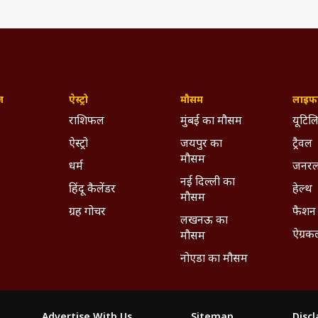
ज़
ऐस्ट्रो
मौसम
लाइफस
राशिफल
मुंबई का मौसम
यूटिलि
ऐस्ट्रो
जयपुर का
ट्रैवल
मौसम
धर्म
जनरल
नई दिल्ली का
हिंदू कैलेंडर
हेल्थ
मौसम
ग्रह गोचर
फैशन
लखनऊ का
ऐग्रक
मौसम
नोएडा का मौसम
Advertise With Us
Sitemap
Disc