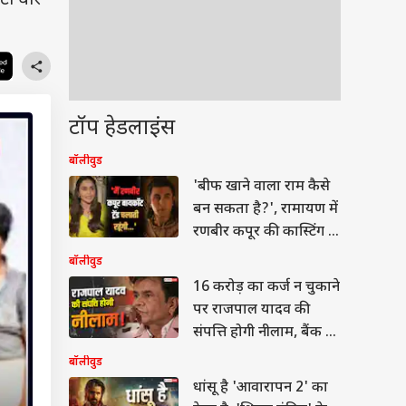
टा धार
टॉप हेडलाइंस
बॉलीवुड
'बीफ खाने वाला राम कैसे
बन सकता है?', रामायण में
रणबीर कपूर की कास्टिंग के
खिलाफ हैं ये एक्ट्रेस
बॉलीवुड
16 करोड़ का कर्ज न चुकाने
पर राजपाल यादव की
संपत्ति होगी नीलाम, बैंक ने
भेजा नोटिस
बॉलीवुड
धांसू है 'आवारापन 2' का