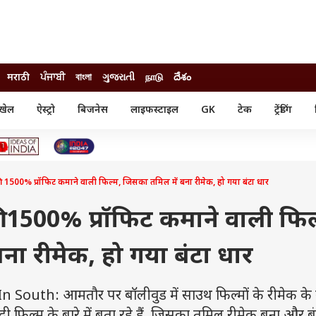
मराठी
ਪੰਜਾਬੀ
বাংলা
ગુજરાતી
நாடு
దేశం
खेल
ऐस्ट्रो
बिजनेस
लाइफस्टाइल
GK
टेक
ट्रेंडिंग
ंजन
ऑटो
खेल
ुड
कार
क्रिकेट
री सिनेमा
टेक्नोलॉजी
शिक्षा
ल सिनेमा
1500% प्रॉफिट कमाने वाली फिल्म, जिसका तमिल में बना रीमेक, हो गया बंटा धार
मोबाइल
रिजल्ट
्रिटीज
चैटजीपीटी
नौकरी
ी
 1500% प्रॉफिट कमाने वाली फिल
गैजेट
वेब स्टोरीज
ना रीमेक, हो गया बंटा धार
यूटिलिटी न्यूज़
कल्चर
फैक्ट चेक
th: आमतौर पर बॉलीवुड में साउथ फिल्मों के रीमेक के बार