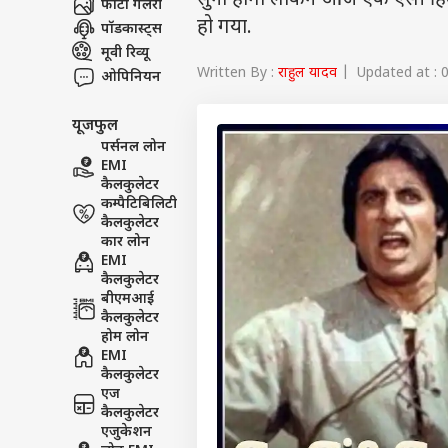
सुना होगा लेकिन आज एक ऐसी हिंदी 
फोटो गैलरी
हो गया.
पॉडकास्ट्स
मूवी रिव्यू
Written By :
राहुल यादव
| Updated at : 0
ओपिनियन
यूजफुल
पर्सनल लोन
EMI
कैलकुलेटर
कम्पैटिबिलिटी
कैलकुलेटर
कार लोन
EMI
कैलकुलेटर
बीएमआई
कैलकुलेटर
होम लोन
EMI
कैलकुलेटर
एज
कैलकुलेटर
एजुकेशन