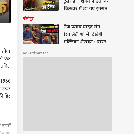
ट्रेलर है, 'शिवम पंडित' के
किरदार में छा गए इमरान
हाशमी
बॉलीवुड
तेज प्रताप यादव संग
रियलिटी शो में दिखेंगी
मल्लिका शेरावत? वायरल
हुआ वीडियो
 होगा.
Advertisement
 की एक
ा तमिल
ल 1986
जाशेखर
की हिट
 इसमें
फिर भी