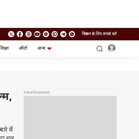
विज्ञापन के लिए संपर्क करें
शिक्षा
ऑटो
अन्य
बिजनेस
लाइफस्टाइल
पर्सनल फाइनेंस
स्वास्थ्य
स्टॉक मार्केट
ट्रैवल
म्यूचुअल फंड्स
फूड
क्रिप्टो
फैशन
आईपीओ
Health and Fitness
Advertisement
्म,
फोटो गैलरी
जनरल नॉलेज
वीडियो
े में