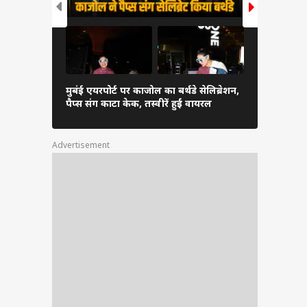
मुबंई एयरपोर्ट पर काजोल का बर्थडे सेलिब्रेशन,
आमिर खान से
पैप्स संग काटा केक, तस्वीरें हुईं वायरल
अंतिम संस्कार 
Advertisement