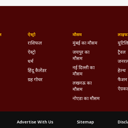
ज़
ऐस्ट्रो
मौसम
लाइफस
राशिफल
मुंबई का मौसम
यूटिलि
ऐस्ट्रो
जयपुर का
ट्रैवल
मौसम
धर्म
जनरल
नई दिल्ली का
हिंदू कैलेंडर
हेल्थ
मौसम
red by mon (@imouniroy)
ग्रह गोचर
फैशन
लखनऊ का
ऐग्रक
मौसम
शादी की थीं, जो उस वक्त खूब सुर्खियों में रहीं. सूरज दुबई के एक बिजनेस
नोएडा का मौसम
व... महादेव, क्योंकि सास भी कभी बहू थी और कस्तूरी जैसे टीवी शोज में नजर आ चु
 और सलाकार जैसी फिल्में भी कर चुकी हैं.
म देखने पहुंचीं पलक तिवारी, साथ में नजर आईं सारा अली खान, देखें वीडियो
Advertise With Us
Sitemap
Disc