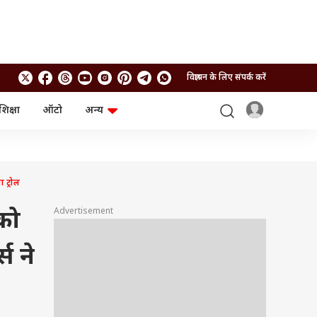
विज्ञापन के लिए संपर्क करें
शिक्षा
ऑटो
अन्य
बिजनेस
लाइफस्टाइल
पर्सनल फाइनेंस
स्वास्थ्य
स्टॉक मार्केट
ट्रैवल
म्यूचुअल फंड्स
फूड
 ट्रोल
क्रिप्टो
फैशन
आईपीओ
Health and Fitness
Advertisement
को
फोटो गैलरी
जनरल नॉलेज
स ने
वीडियो