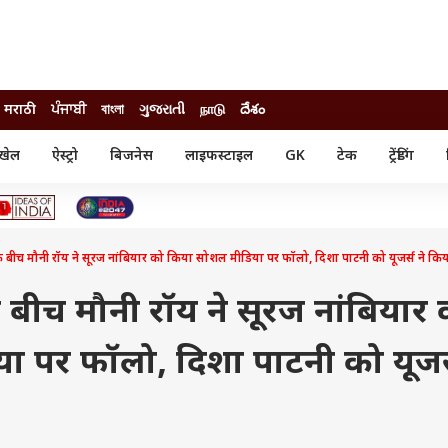
मराठी
ਪੰਜਾਬੀ
বাংলা
ગુજરાતી
நாடு
దేశం
खेल
ऐस्ट्रो
बिजनेस
लाइफस्टाइल
GK
टेक
ट्रेंडिंग
ंजन
ऑटो
खेल
ुड
कार
क्रिकेट
री सिनेमा
टेक्नोलॉजी
शिक्षा
ल सिनेमा
 बीच मौनी रॉय ने सूरज नांबियार को किया सोशल मीडिया पर फॉलो, दिशा पाटनी को यूजर्स ने किया
मोबाइल
रिजल्ट
्रिटीज
चैटजीपीटी
नौकरी
ी
 बीच मौनी रॉय ने सूरज नांबियार 
गैजेट
वेब स्टोरीज
 पर फॉलो, दिशा पाटनी को यूजर्
यूटिलिटी न्यूज़
कल्चर
फैक्ट चेक