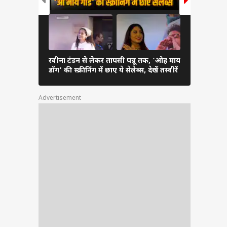
और समझ
रवीना टंडन से लेकर तापसी पन्नू तक, 'ओह माय
रेखा से आलि
डॉग' की स्क्रीनिंग में छाए ये सेलेब्स, देखें तस्वीरें
ये हसीनाएं ब
Advertisement