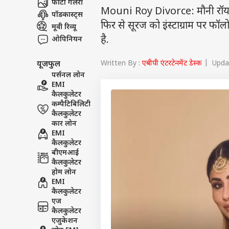
फोटो गैलरी
Mouni Roy Divorce: मौनी रॉय और
पॉडकास्ट्स
फिर से सूरज को इंस्टाग्राम पर फॉल
मूवी रिव्यू
है.
ओपिनियन
Written By :
एबीपी एंटरटेनमेंट डेस्क
| Updat
यूजफुल
पर्सनल लोन
EMI
कैलकुलेटर
कम्पैटिबिलिटी
कैलकुलेटर
कार लोन
EMI
कैलकुलेटर
बीएमआई
कैलकुलेटर
होम लोन
EMI
कैलकुलेटर
एज
कैलकुलेटर
एजुकेशन