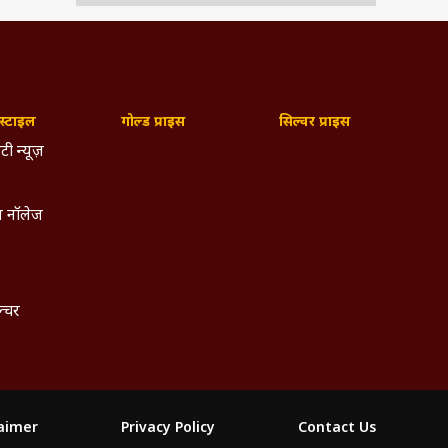
्टाइल
गोल्ड प्राइस
सिल्वर प्राइस
टी न्यूज़
 नॉलेज
ल्चर
मैन और
की हैं.
laimer
Privacy Policy
Contact Us