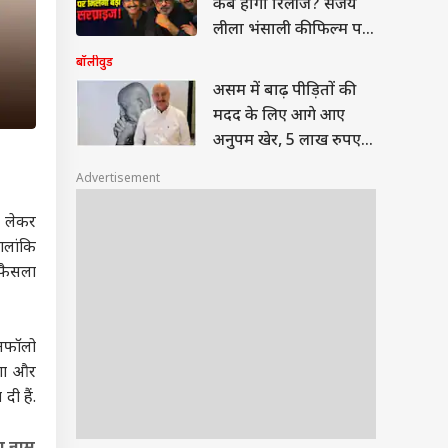
कब होगा रिलीज? संजय
लीला भंसाली की फिल्म पर
बड़ा अपडेट
बॉलीवुड
असम में बाढ़ पीड़ितों की
मदद के लिए आगे आए
अनुपम खेर, 5 लाख रुपए
दान किए
Advertisement
को लेकर
ालांकि
 फैसला
अनफॉलो
िशा और
ी हैं.