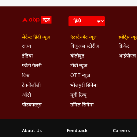
लेटेस्ट हिंदी न्यूज़
एंटरटेनमेंट न्यूज़
स्पोर्ट्स न्यू
राज्य
विजुअल स्टोरीज़
क्रिकेट
इंडिया
बॉलीवुड
आईपीएल
फोटो गैलरी
टीवी न्यूज़
विश्व
OTT न्यूज़
A post sha
टेक्नोलॉजी
भोजपुरी सिनेमा
4 सालों में अलग हुए मौनी और सूरज
ऑटो
मूवी रिव्यू
बता दें कि मौनी और सूरज ने 2022 में 
पॉडकास्ट्स
तमिल सिनेमा
बैंकर हैं, वहीं मौनी नागिन, देवों के दे
साथ ही गोल्ड, ब्रम्हास्त्र पार्ट 1: शिवा
ये भी पढ़ें: इब्राहिम अली खान संग फिल्
About Us
Feedback
Careers
और पढ़ें