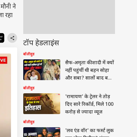
मौनी ने
जा रहा
टॉप हेडलाइंस
बॉलीवुड
सैफ-अमृता की शादी में क्यों
नहीं पहुंचीं थी बहन सोहा
और सबा? सालों बाद बताई
वजह
बॉलीवुड
'रामायण' के ट्रेलर ने तोड़
दिए सारे रिकॉर्ड, मिले 100
करोड़ से ज्यादा व्यूज
बॉलीवुड
'लव एंड वॉर' का फर्स्ट लुक