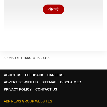
और पढ़ें
SPONSORED LINKS BY TABOOLA
ABOUT US
FEEDBACK
CAREERS
कैसी होगी फिल्म की कहानी?
ADVERTISE WITH US
SITEMAP
DISCLAIMER
खबरों के मुताबिक, आमिर और आशुतोष जल्द ही इंडियन क्रिकेटर
PRIVACY POLICY
CONTACT US
लाला अमरनाथ की बायोपिक पर काम करने वाले हैं. फिल्म में 1947
के भारत और पाकिस्तान के विभाजन को दिखाया जाएगा, जिसमें
ABP NEWS GROUP WEBSITES
संघर्ष और देशभक्ति का मेल देखने को मिलेगा. वहीं कई रिपोर्ट्स के