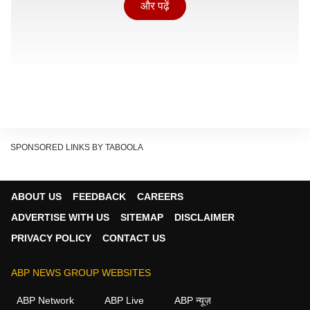
और पढ़ें
SPONSORED LINKS BY TABOOLA
ABOUT US
FEEDBACK
CAREERS
ADVERTISE WITH US
SITEMAP
DISCLAIMER
PRIVACY POLICY
CONTACT US
दिग्गज एक्टर टॉम ऑल्टर का जन्म 22 जून 1950 को मसूरी,
ABP NEWS GROUP WEBSITES
उत्तराखंड में हुआ था. उन्होंने अपनी पढ़ाई मसूरी के वुडस्टॉक स्कूल
ABP Network
ABP Live
ABP न्यूज़
से की. हालांकि बाद में उच्च शिक्षा के लिए अमेरिका के येल यूनिवर्सिटी