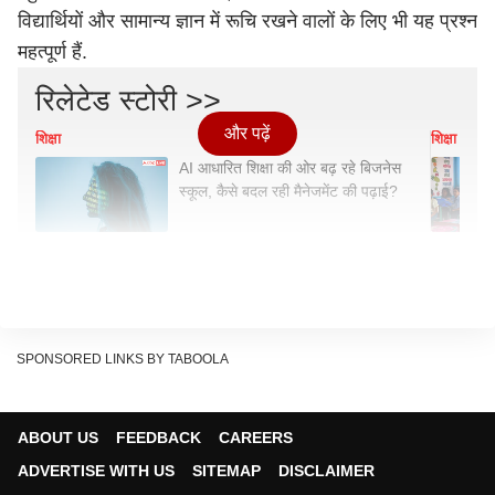
विद्यार्थियों और सामान्य ज्ञान में रूचि रखने वालों के लिए भी यह प्रश्न
महत्पूर्ण हैं.
रिलेटेड स्टोरी >>
और पढ़ें
शिक्षा
शिक्षा
AI आधारित शिक्षा की ओर बढ़ रहे बिजनेस
स्कूल, कैसे बदल रही मैनेजमेंट की पढ़ाई?
सामान्य ज्ञान प्रश्न और उत्तर
Q.
1. टीवी श्रृंखला ‘भाभीजी घर पर है’ में कौन सा पात्र
SPONSORED LINKS BY TABOOLA
अक्सर ‘सही पकडे है’ का उपयोग करता है?
A. विभूति मिश्रा
उत्तर:
D. अंगूरी भाभी
ABOUT US
FEEDBACK
CAREERS
B. अनीता भाभी
ADVERTISE WITH US
SITEMAP
DISCLAIMER