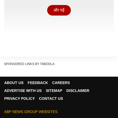
और पढ़ें
SPONSORED LINKS BY TABOOLA
ABOUT US
FEEDBACK
CAREERS
ADVERTISE WITH US
SITEMAP
DISCLAIMER
पाकिस्तान में कितने रुपए सस्ता हुआ पेट्रोल-डीजल?
PRIVACY POLICY
CONTACT US
पाकिस्तान सरकार ने पेट्रोल-डीजल की कीमतों में 5 रुपए प्रति
लीटर की कटौती की है. कटौती के बाद वहां पेट्रोल की कीमत
ABP NEWS GROUP WEBSITES
409.78 रुपए प्रति लीटर हो गई है. हाई-स्पीड डीजल की कीमत