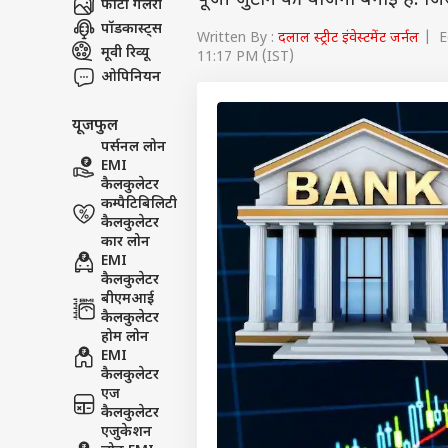
पूंजी जुटाने की योजना बनाई है. ज
फोटो गैलरी
पॉडकास्ट्स
Written By :
दलाल स्ट्रीट इंवेस्टमेंट जर्नल
| Ed
मूवी रिव्यू
11:17 PM (IST)
ओपिनियन
यूजफुल
पर्सनल लोन
EMI
कैलकुलेटर
कम्पैटिबिलिटी
कैलकुलेटर
कार लोन
EMI
कैलकुलेटर
बीएमआई
कैलकुलेटर
होम लोन
EMI
कैलकुलेटर
एज
कैलकुलेटर
एजुकेशन