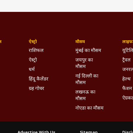
ज़
ऐस्ट्रो
मौसम
लाइफस
राशिफल
मुंबई का मौसम
यूटिलि
ऐस्ट्रो
जयपुर का
ट्रैवल
मौसम
धर्म
जनरल
नई दिल्ली का
हिंदू कैलेंडर
हेल्थ
मौसम
ग्रह गोचर
फैशन
लखनऊ का
ऐग्रक
मौसम
नोएडा का मौसम
Advertise With Us
Sitemap
Disc