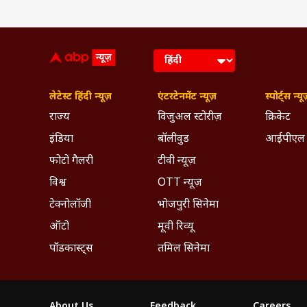
लेटेस्ट हिंदी न्यूज़
एंटरटेनमेंट न्यूज़
स्पोर्ट्स न्यू
राज्य
विजुअल स्टोरीज़
क्रिकेट
इंडिया
बॉलीवुड
आईपीएल
फोटो गैलरी
टीवी न्यूज़
विश्व
OTT न्यूज़
टेक्नोलॉजी
भोजपुरी सिनेमा
ऑटो
मूवी रिव्यू
पॉडकास्ट्स
तमिल सिनेमा
About Us
Feedback
Careers