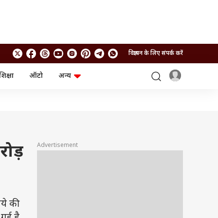
विज्ञापन के लिए संपर्क करें
शिक्षा
ऑटो
अन्य
बिजनेस
लाइफस्टाइल
पर्सनल फाइनेंस
स्वास्थ्य
स्टॉक मार्केट
ट्रैवल
म्यूचुअल फंड्स
फूड
क्रिप्टो
फैशन
आईपीओ
Health and Fitness
Advertisement
रोड़
फोटो गैलरी
जनरल नॉलेज
वीडियो
पये की