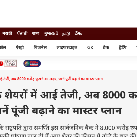
मराठी
ਪੰਜਾਬੀ
বাংলা
ગુજરાતી
நாடு
దేశం
खेल
ऐस्ट्रो
बिजनेस
लाइफस्टाइल
GK
टेक
ट्रेंडिंग
ंजन
ऑटो
खेल
ुड
कार
क्रिकेट
री सिनेमा
टेक्नोलॉजी
शिक्षा
ल सिनेमा
ई तेजी, अब 8000 करोड़ जुटाने का लक्ष्य, जानें पूंजी बढ़ाने का मास्टर प्लान
मोबाइल
रिजल्ट
्रिटीज
चैटजीपीटी
नौकरी
ी
 शेयरों में आई तेजी, अब 8000 क
गैजेट
वेब स्टोरीज
नें पूंजी बढ़ाने का मास्टर प्लान
यूटिलिटी न्यूज़
कल्चर
फैक्ट चेक
्ट्रपति द्वारा समर्थित इस सार्वजनिक बैंक ने 8,000 करोड़ रु