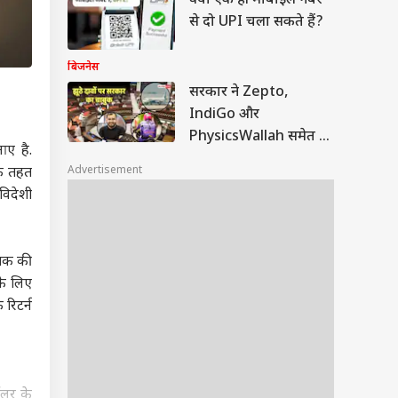
क्या एक ही मोबाइल नंबर
से दो UPI चला सकते हैं?
बिजनेस
सरकार ने Zepto,
IndiGo और
PhysicsWallah समेत 9
आए है.
प्लेटफॉर्म्स पर लगाया
Advertisement
के तहत
जुर्माना
विदेशी
 तक की
के लिए
रिटर्न
ॉलर के