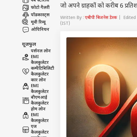
वेब स्टोरीज
जो अपने ग्राहकों को करीब 6 प्रतिश
फोटो गैलरी
पॉडकास्ट्स
Written By :
एबीपी बिजनेस डेस्क
| Edited 
मूवी रिव्यू
(IST)
ओपिनियन
यूजफुल
पर्सनल लोन
EMI
कैलकुलेटर
कम्पैटिबिलिटी
कैलकुलेटर
कार लोन
EMI
कैलकुलेटर
बीएमआई
कैलकुलेटर
होम लोन
EMI
कैलकुलेटर
एज
कैलकुलेटर