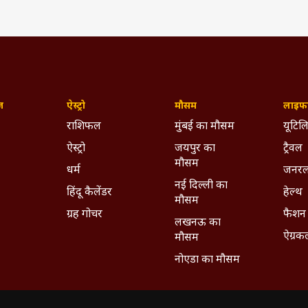
ज़
ऐस्ट्रो
मौसम
लाइफस
राशिफल
मुंबई का मौसम
यूटिलि
ऐस्ट्रो
जयपुर का
ट्रैवल
मौसम
धर्म
जनरल
नई दिल्ली का
हिंदू कैलेंडर
हेल्थ
मौसम
ग्रह गोचर
फैशन
लखनऊ का
ऐग्रक
मौसम
नोएडा का मौसम