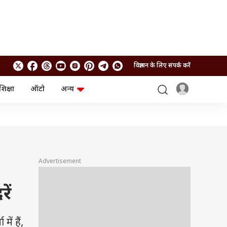
विज्ञापन के लिए संपर्क करें
शिक्षा
ऑटो
अन्य
बिजनेस
लाइफस्टाइल
पर्सनल फाइनेंस
स्वास्थ्य
स्टॉक मार्केट
ट्रैवल
म्यूचुअल फंड्स
फूड
क्रिप्टो
फैशन
आईपीओ
Health and Fitness
Advertisement
फोटो गैलरी
जनरल नॉलेज
ें
वीडियो
ं हैं,