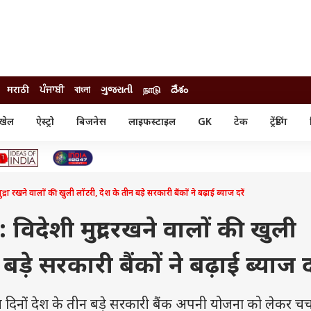
मराठी
ਪੰਜਾਬੀ
বাংলা
ગુજરાતી
நாடு
దేశం
खेल
ऐस्ट्रो
बिजनेस
लाइफस्टाइल
GK
टेक
ट्रेंडिंग
ंजन
ऑटो
खेल
ुड
कार
क्रिकेट
री सिनेमा
टेक्नोलॉजी
शिक्षा
ल सिनेमा
रखने वालों की खुली लॉटरी, देश के तीन बड़े सरकारी बैंकों ने बढ़ाई ब्याज दरें
मोबाइल
रिजल्ट
्रिटीज
चैटजीपीटी
नौकरी
ी
देशी मुद्रा रखने वालों की खुली
गैजेट
वेब स्टोरीज
ड़े सरकारी बैंकों ने बढ़ाई ब्याज दर
यूटिलिटी न्यूज़
कल्चर
फैक्ट चेक
ं देश के तीन बड़े सरकारी बैंक अपनी योजना को लेकर चर्चा मे