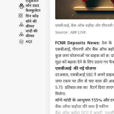
एजुकेशन
लोन EMI
कैलकुलेटर
पिन कोड
सोने की
एसबीआई, बैंक ऑफ बड़ौदा और पीएनबी ने ब
कीमत
चांदी की
Source : ABP LIVE
कीमत
AQI
FCNR Deposits News:
देश के 
एसबीआई, पीएनपी और बैंक ऑफ बड़ोदा न
कुछ जमा योजनाओं पर ग्राहक को छ: प्
मुद्रा को बढ़ावा देने के लिए उठाए गए फै
एसबीआई की नई योजना
दरअसल, एसबीआई SBI ने अपने ग्राहक
जमा रकम पर तीन से चार साल की अवधि
5.75 प्रतिशत तक का रिटर्न दिया जाएग
मिलेगा.
सोने-चांदी के आभूषण 155% और टमा
बैंक ऑफ बड़ोदा की क्या है स्कीम
बैंक ऑफ बड़ोदा BOI ने अपनी एफसीएनआ